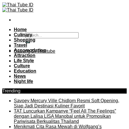
Skip
to
content
Home
Culinary
Shopping
Travel
Accomodation
Gabung Di Thaitube
Attraction
Life Style
Culture
Education
News
Night life
Trending
Savoey Mercury Ville Chidlom Resmi Soft Opening,
Siap Jadi Destinasi Kuliner Favorit
TAT Luncurkan Kampanye “Feel All The Feelings”
dengan Lalisa LISA Manobal untuk Promosikan
Pariwisata Berkualitas Thailand
Menikmati Cita Rasa Mewah di Wolfgang’s