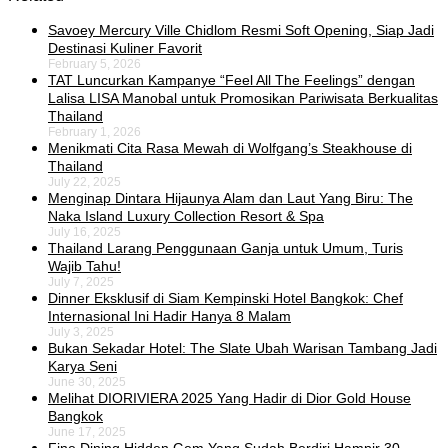
Savoey Mercury Ville Chidlom Resmi Soft Opening, Siap Jadi
Destinasi Kuliner Favorit
February 5, 2026
TAT Luncurkan Kampanye “Feel All The Feelings” dengan
Lalisa LISA Manobal untuk Promosikan Pariwisata Berkualitas
Thailand
February 1, 2026
Menikmati Cita Rasa Mewah di Wolfgang’s Steakhouse di
Thailand
July 22, 2025
Menginap Dintara Hijaunya Alam dan Laut Yang Biru: The
Naka Island Luxury Collection Resort & Spa
July 16, 2025
Thailand Larang Penggunaan Ganja untuk Umum, Turis
Wajib Tahu!
July 7, 2025
Dinner Eksklusif di Siam Kempinski Hotel Bangkok: Chef
Internasional Ini Hadir Hanya 8 Malam
July 3, 2025
Bukan Sekadar Hotel: The Slate Ubah Warisan Tambang Jadi
Karya Seni
June 30, 2025
Melihat DIORIVIERA 2025 Yang Hadir di Dior Gold House
Bangkok
June 17, 2025