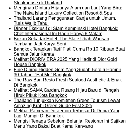
Steakhouse di Thailand
Menginap Dintara Hijaunya Alam dan Laut Yang Biru:
The Naka Island Luxury Collection Resort & Spa
Thailand Larang Penggunaan Ganja untuk Umum,
Turis Wajib Tahu!
Dinner Eksklusif di Siam Kempinski Hotel Bangkok:
Chef Internasional Ini Hadir Hanya 8 Malam
Bukan Sekadar Hotel: The Slate Ubah Warisan
Tambang Jadi Karya Seni
Bangkok Terapkan Tarif Flat! Cuma Rp 10 Ribuan Buat
Semua Jalur Kereta
Melihat DIORIVIERA 2025 Yang Hadir di Dior Gold
House Bangkok
Fine Dining Hidden Gem Yang Sudah Berdiri Hampir
30 Tahun, “Eat Me” Bangkok
The Raw Bar: Resto Fresh Seafood Aesthetic & Enak
Di Bangkok
Melihat SAMA Garden, Ruang Hijau Baru di Tengah
Hiruk Pikuk Kota Bangkok
Thailand Tunjukkan Komitmen Green Tourism Lewat
Amazing Krabi Green Guide Fest 2025
Melihat Pameran Doraemon Terbesar Di Dunia Yang
Lagi Mampir Di Bangkok
Mengisi Tenaga Sebelum Belanja, Restoran Ini Sajikan
Menu Yang Bakal Buat Kamu Kenyang