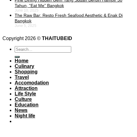
Fine Dining Hidden Gem Yang Sudah Berdiri Hampir 30
Tahun, “Eat Me” Bangkok
June 10, 2025
The Raw Bar: Resto Fresh Seafood Aesthetic & Enak Di
Bangkok
June 5, 2025
Copyright 2026 ©
THAITUBEID
Home
Culinary
Shopping
Travel
Accomodation
Attraction
Life Style
Culture
Education
News
Night life