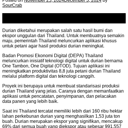
Posted on
November 25, 2024
December 3, 2024
by
SourCrab
25
Nov
Durian diketahui merupakan salah satu hasil bumi dan
ekspor unggulan dari Thailand. Untuk membuatnya semakin
maju, pemerintah Thailand meluncurkan aplikasi khusus
untuk petani agar hasil produksi durian meningkat.
Badan Promosi Ekonomi Digital (DEPA) Thailand
meluncurkan inisiatif teknologi digital untuk durian bernama
One Tambon, One Digital (OTOD). Tujuan aplikasi ini
meningkatkan produktivitas 8,8 juta petani durian Thailand
melalui platform digital dan teknologi canggih.
Proyek ini berupaya untuk membuat standarisasi produksi
durian Thailand yang jelas. Caranya dengan memanfaatkan
aplikasi untuk pencatatan, penyimpanan, dan pelacakan
data panen yang lebih baik.
Saat ini Thailand tercatat memiliki lebih dari 160 ribu hektar
lahan perkebunan durian yang menghasilkan 1,53 juta ton
buah. Durian merupakan ekspor yang signifikan, mencakup
69% dari semua buah yang diekspor atau sebesar 991.557