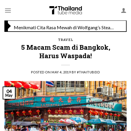
Skip
TAT Luncurkan Kampanye “Feel All The Feelings” dengan Lalisa LISA Manobal untuk Promosikan Pariwisata Berkualitas Thailand
to
content
Menikmati Cita Rasa Mewah di Wolfgang’s Steakhouse di Thailand
TRAVEL
5 Macam Scam di Bangkok,
Harus Waspada!
POSTED ON
MAY 4, 2019
BY
#THAITUBEID
04
May