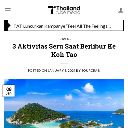
Skip
Savoey Mercury Ville Chidlom Resmi Soft Opening, Siap Jadi Destinasi Kuliner Favorit
to
content
TAT Luncurkan Kampanye “Feel All The Feelings” dengan Lalisa LISA Manobal untuk Promosikan Pariwisata Berkualitas Thailand
TRAVEL
3 Aktivitas Seru Saat Berlibur Ke
Koh Tao
POSTED ON
JANUARY 8, 2024
BY
SOURCRAB
08
Jan