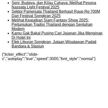
Seni, Budaya, dan Kilau Cahaya: Melihat Pesona
Nassata Light Festival 2025
Sektor Pariwisata Thailand Berhasil Raup Rp 700M
Dari Festival Songkran 2025
Melihat Keajaiban Siam Fantasy Show 2025:
Pertunjukan Tradisi Thailand dengan Sentuhan
Modern
Kamu Gak Bakal Pusing Cari Jajanan Jika Menginap
Di Hotel Ini
Efek Liburan Songkran, Jutaan Wisatawan Padati
Bandara & Stasiun
{"ticker_effect":"slide-
v","autoplay":"true","speed":3000,"font_style":"normal"}