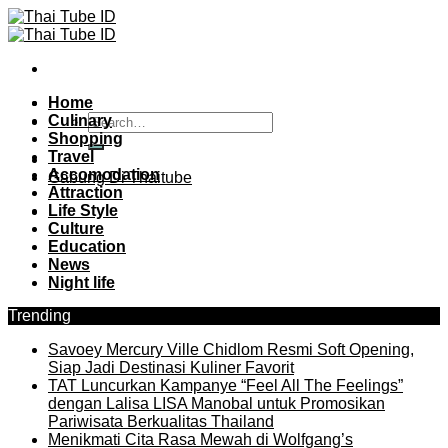
Skip
to
content
Home
Culinary
Shopping
Travel
Accomodation
Gabung Di Thaitube
Attraction
Life Style
Culture
Education
News
Night life
Trending
Savoey Mercury Ville Chidlom Resmi Soft Opening,
Siap Jadi Destinasi Kuliner Favorit
TAT Luncurkan Kampanye “Feel All The Feelings”
dengan Lalisa LISA Manobal untuk Promosikan
Pariwisata Berkualitas Thailand
Menikmati Cita Rasa Mewah di Wolfgang’s