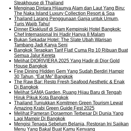
Steakhouse di Thailand
Menginap Dintara Hijaunya Alam dan Laut Yang Biru:
The Naka Island Luxury Collection Resort & Spa
Thailand Larang Penggunaan Ganja untuk Umum,
Turis Wajib Tahu!
Dinner Eksklusif di Siam Kempinski Hotel Bangkok:
Chef Internasional Ini Hadir Hanya 8 Malam
Bukan Sekadar Hotel: The Slate Ubah Warisan
Tambang Jadi Karya Seni
Bangkok Terapkan Tarif Flat! Cuma Rp 10 Ribuan Buat
Semua Jalur Kereta
Melihat DIORIVIERA 2025 Yang Hadir di Dior Gold
House Bangkok
Fine Dining Hidden Gem Yang Sudah Berdiri Hampir
30 Tahun, “Eat Me” Bangkok
The Raw Bar: Resto Fresh Seafood Aesthetic & Enak
Di Bangkok
Melihat SAMA Garden, Ruang Hijau Baru di Tengah
Hiruk Pikuk Kota Bangkok
Thailand Tunjukkan Komitmen Green Tourism Lewat
Amazing Krabi Green Guide Fest 2025
Melihat Pameran Doraemon Terbesar Di Dunia Yang
Lagi Mampir Di Bangkok
Mengisi Tenaga Sebelum Belanja, Restoran Ini Sajikan
Menu Yang Bakal Buat Kamu Kenyang