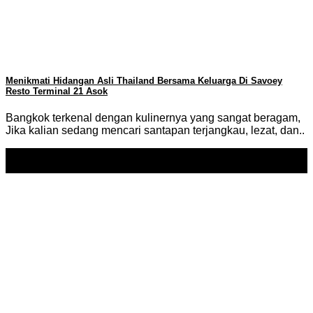
Menikmati Hidangan Asli Thailand Bersama Keluarga Di Savoey
Resto Terminal 21 Asok
Bangkok terkenal dengan kulinernya yang sangat beragam,
Jika kalian sedang mencari santapan terjangkau, lezat, dan..
08
Apr