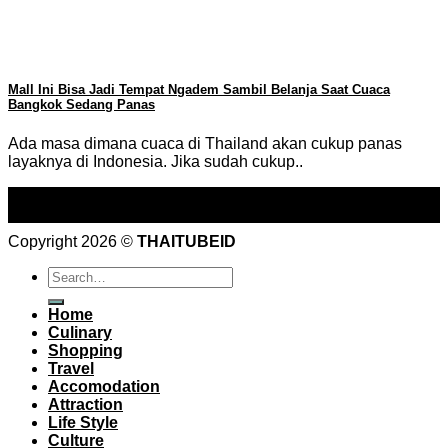
Mall Ini Bisa Jadi Tempat Ngadem Sambil Belanja Saat Cuaca
Bangkok Sedang Panas
Ada masa dimana cuaca di Thailand akan cukup panas
layaknya di Indonesia. Jika sudah cukup..
19
Jan
Copyright 2026 ©
THAITUBEID
Home
Culinary
Shopping
Travel
Accomodation
Attraction
Life Style
Culture