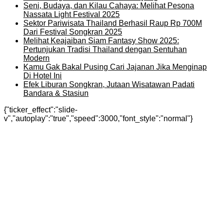
Seni, Budaya, dan Kilau Cahaya: Melihat Pesona
Nassata Light Festival 2025
Sektor Pariwisata Thailand Berhasil Raup Rp 700M
Dari Festival Songkran 2025
Melihat Keajaiban Siam Fantasy Show 2025:
Pertunjukan Tradisi Thailand dengan Sentuhan
Modern
Kamu Gak Bakal Pusing Cari Jajanan Jika Menginap
Di Hotel Ini
Efek Liburan Songkran, Jutaan Wisatawan Padati
Bandara & Stasiun
{"ticker_effect":"slide-
v","autoplay":"true","speed":3000,"font_style":"normal"}