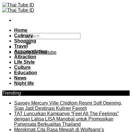
Skip
to
content
Home
Culinary
Shopping
Travel
Accomodation
Gabung Di Thaitube
Attraction
Life Style
Culture
Education
News
Night life
Trending
Savoey Mercury Ville Chidlom Resmi Soft Opening,
Siap Jadi Destinasi Kuliner Favorit
TAT Luncurkan Kampanye “Feel All The Feelings”
dengan Lalisa LISA Manobal untuk Promosikan
Pariwisata Berkualitas Thailand
Menikmati Cita Rasa Mewah di Wolfgang’s