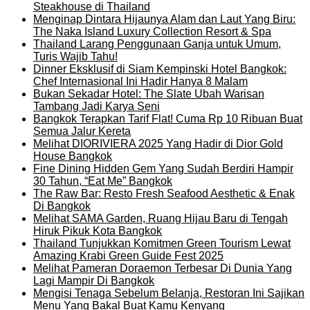
Steakhouse di Thailand
Menginap Dintara Hijaunya Alam dan Laut Yang Biru:
The Naka Island Luxury Collection Resort & Spa
Thailand Larang Penggunaan Ganja untuk Umum,
Turis Wajib Tahu!
Dinner Eksklusif di Siam Kempinski Hotel Bangkok:
Chef Internasional Ini Hadir Hanya 8 Malam
Bukan Sekadar Hotel: The Slate Ubah Warisan
Tambang Jadi Karya Seni
Bangkok Terapkan Tarif Flat! Cuma Rp 10 Ribuan Buat
Semua Jalur Kereta
Melihat DIORIVIERA 2025 Yang Hadir di Dior Gold
House Bangkok
Fine Dining Hidden Gem Yang Sudah Berdiri Hampir
30 Tahun, “Eat Me” Bangkok
The Raw Bar: Resto Fresh Seafood Aesthetic & Enak
Di Bangkok
Melihat SAMA Garden, Ruang Hijau Baru di Tengah
Hiruk Pikuk Kota Bangkok
Thailand Tunjukkan Komitmen Green Tourism Lewat
Amazing Krabi Green Guide Fest 2025
Melihat Pameran Doraemon Terbesar Di Dunia Yang
Lagi Mampir Di Bangkok
Mengisi Tenaga Sebelum Belanja, Restoran Ini Sajikan
Menu Yang Bakal Buat Kamu Kenyang