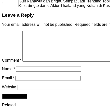
Gulf Kanawut dan Bright, Sempat Jadi Trending Topi
Share
Krist Singto dan 6 Aktor Thailand yang Kuliah di Kas
Leave a Reply
Your email address will not be published.
Required fields are
Comment
*
Name
*
Email
*
Website
Related