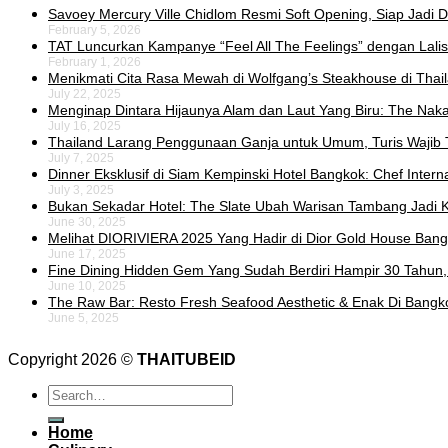
Savoey Mercury Ville Chidlom Resmi Soft Opening, Siap Jadi De
February 5, 2026
TAT Luncurkan Kampanye “Feel All The Feelings” dengan Lalis
February 1, 2026
Menikmati Cita Rasa Mewah di Wolfgang’s Steakhouse di Thai
July 22, 2025
Menginap Dintara Hijaunya Alam dan Laut Yang Biru: The Naka 
July 16, 2025
Thailand Larang Penggunaan Ganja untuk Umum, Turis Wajib 
July 7, 2025
Dinner Eksklusif di Siam Kempinski Hotel Bangkok: Chef Intern
July 3, 2025
Bukan Sekadar Hotel: The Slate Ubah Warisan Tambang Jadi K
June 30, 2025
Melihat DIORIVIERA 2025 Yang Hadir di Dior Gold House Ban
June 17, 2025
Fine Dining Hidden Gem Yang Sudah Berdiri Hampir 30 Tahun,
June 10, 2025
The Raw Bar: Resto Fresh Seafood Aesthetic & Enak Di Bangk
June 5, 2025
Copyright 2026 ©
THAITUBEID
Home