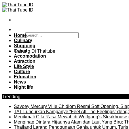
Skip
to
content
Home
Culinary
Shopping
Travel
Gabung Di Thaitube
Accomodation
Attraction
Life Style
Culture
Education
News
Night life
Trending
Savoey Mercury Ville Chidlom Resmi Soft Opening, Siap 
TAT Luncurkan Kampanye “Feel All The Feelings” denga
Menikmati Cita Rasa Mewah di Wolfgang’s Steakhouse 
Menginap Dintara Hijaunya Alam dan Laut Yang Biru: Th
Thailand Larang Penggunaan Ganja untuk Umum, Turis 