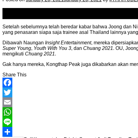
26
Jan
Setelah sebelumnya telah beredar kabar bahwa Joong dan Ni
yang penasaran siapa saja trainee asal Thailand lainnya yang
Dibawah Naungan
Insight Entertainment
, mereka dipersiapka
Super Young
,
Youth With You 3
, dan
Chuang 2021
. OU, Joon
mengikuti
Chuang 2021
.
Gak hanya mereka, Kongthap Peak juga dikabarkan akan men
Share This
Facebook
Twitter
Email
WhatsApp
Line