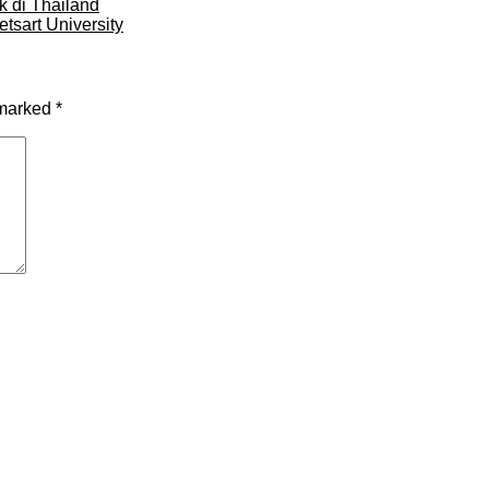
k di Thailand
etsart University
 marked
*