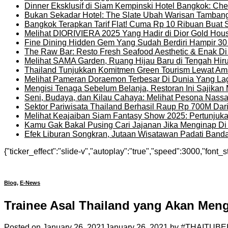
Dinner Eksklusif di Siam Kempinski Hotel Bangkok: Chef
Bukan Sekadar Hotel: The Slate Ubah Warisan Tambang
Bangkok Terapkan Tarif Flat! Cuma Rp 10 Ribuan Buat 
Melihat DIORIVIERA 2025 Yang Hadir di Dior Gold Ho
Fine Dining Hidden Gem Yang Sudah Berdiri Hampir 30
The Raw Bar: Resto Fresh Seafood Aesthetic & Enak D
Melihat SAMA Garden, Ruang Hijau Baru di Tengah Hir
Thailand Tunjukkan Komitmen Green Tourism Lewat Ama
Melihat Pameran Doraemon Terbesar Di Dunia Yang La
Mengisi Tenaga Sebelum Belanja, Restoran Ini Sajika
Seni, Budaya, dan Kilau Cahaya: Melihat Pesona Nassat
Sektor Pariwisata Thailand Berhasil Raup Rp 700M Dar
Melihat Keajaiban Siam Fantasy Show 2025: Pertunjuk
Kamu Gak Bakal Pusing Cari Jajanan Jika Menginap Di H
Efek Liburan Songkran, Jutaan Wisatawan Padati Banda
{"ticker_effect":"slide-v","autoplay":"true","speed":3000,"font_s
Blog
,
E-News
Trainee Asal Thailand yang Akan Meng
Posted on
January 26, 2021
January 26, 2021
by
#THAITUBE