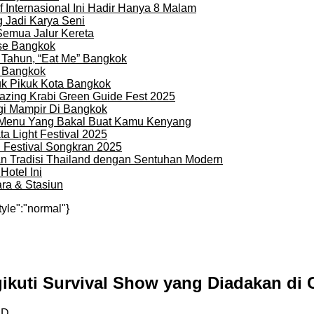
 Internasional Ini Hadir Hanya 8 Malam
 Jadi Karya Seni
Semua Jalur Kereta
use Bangkok
 Tahun, “Eat Me” Bangkok
i Bangkok
uk Pikuk Kota Bangkok
zing Krabi Green Guide Fest 2025
gi Mampir Di Bangkok
n Menu Yang Bakal Buat Kamu Kenyang
a Light Festival 2025
i Festival Songkran 2025
an Tradisi Thailand dengan Sentuhan Modern
otel Ini
ra & Stasiun
tyle":"normal"}
ikuti Survival Show yang Diadakan di 
ID