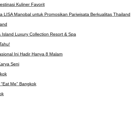
stinasi Kuliner Favorit
a LISA Manobal untuk Promosikan Pariwisata Berkualitas Thailand
land
Island Luxury Collection Resort & Spa
Tahu!
asional Ini Hadir Hanya 8 Malam
arya Seni
gkok
 “Eat Me” Bangkok
ok