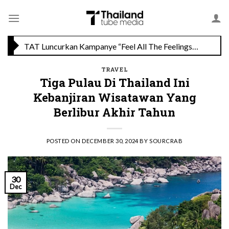
Skip
Savoey Mercury Ville Chidlom Resmi Soft Opening, Siap Jadi Destinasi Kuliner Favorit
to
content
TAT Luncurkan Kampanye “Feel All The Feelings” dengan Lalisa LISA Manobal untuk Promosikan Pariwisata Berkualitas Thailand
TRAVEL
Tiga Pulau Di Thailand Ini
Kebanjiran Wisatawan Yang
Berlibur Akhir Tahun
POSTED ON
DECEMBER 30, 2024
BY
SOURCRAB
30
Dec