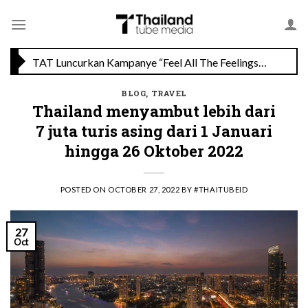
Skip
Savoey Mercury Ville Chidlom Resmi Soft Opening, Siap Jadi Destinasi Kuliner Favorit
to
content
TAT Luncurkan Kampanye “Feel All The Feelings” dengan Lalisa LISA Manobal untuk Promosikan Pariwisata Berkualitas Thailand
BLOG
,
TRAVEL
Thailand menyambut lebih dari
7 juta turis asing dari 1 Januari
hingga 26 Oktober 2022
POSTED ON
OCTOBER 27, 2022
BY
#THAITUBEID
27
Oct