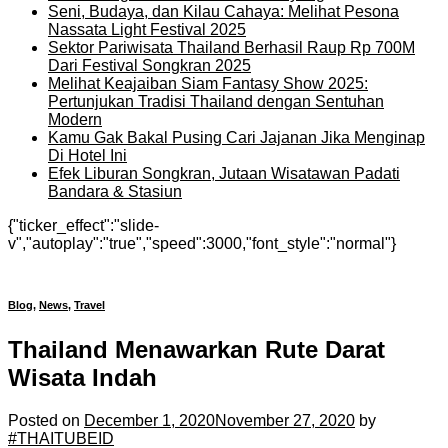
Seni, Budaya, dan Kilau Cahaya: Melihat Pesona
Nassata Light Festival 2025
Sektor Pariwisata Thailand Berhasil Raup Rp 700M
Dari Festival Songkran 2025
Melihat Keajaiban Siam Fantasy Show 2025:
Pertunjukan Tradisi Thailand dengan Sentuhan
Modern
Kamu Gak Bakal Pusing Cari Jajanan Jika Menginap
Di Hotel Ini
Efek Liburan Songkran, Jutaan Wisatawan Padati
Bandara & Stasiun
{"ticker_effect":"slide-
v","autoplay":"true","speed":3000,"font_style":"normal"}
Blog
,
News
,
Travel
Thailand Menawarkan Rute Darat
Wisata Indah
Posted on
December 1, 2020
November 27, 2020
by
#THAITUBEID