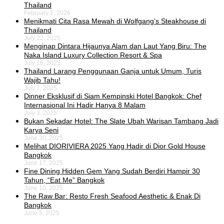
Thailand
February 1, 2026
Menikmati Cita Rasa Mewah di Wolfgang’s Steakhouse di
Thailand
July 22, 2025
Menginap Dintara Hijaunya Alam dan Laut Yang Biru: The
Naka Island Luxury Collection Resort & Spa
July 16, 2025
Thailand Larang Penggunaan Ganja untuk Umum, Turis
Wajib Tahu!
July 7, 2025
Dinner Eksklusif di Siam Kempinski Hotel Bangkok: Chef
Internasional Ini Hadir Hanya 8 Malam
July 3, 2025
Bukan Sekadar Hotel: The Slate Ubah Warisan Tambang Jadi
Karya Seni
June 30, 2025
Melihat DIORIVIERA 2025 Yang Hadir di Dior Gold House
Bangkok
June 17, 2025
Fine Dining Hidden Gem Yang Sudah Berdiri Hampir 30
Tahun, “Eat Me” Bangkok
June 10, 2025
The Raw Bar: Resto Fresh Seafood Aesthetic & Enak Di
Bangkok
June 5, 2025