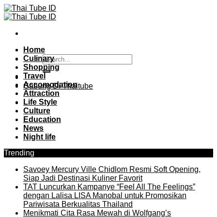
Skip
to
content
Home
Culinary
Shopping
Travel
Accomodation
Gabung Di Thaitube
Attraction
Life Style
Culture
Education
News
Night life
Trending
Savoey Mercury Ville Chidlom Resmi Soft Opening,
Siap Jadi Destinasi Kuliner Favorit
TAT Luncurkan Kampanye “Feel All The Feelings”
dengan Lalisa LISA Manobal untuk Promosikan
Pariwisata Berkualitas Thailand
Menikmati Cita Rasa Mewah di Wolfgang’s