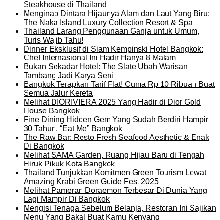
Steakhouse di Thailand
Menginap Dintara Hijaunya Alam dan Laut Yang Biru:
The Naka Island Luxury Collection Resort & Spa
Thailand Larang Penggunaan Ganja untuk Umum,
Turis Wajib Tahu!
Dinner Eksklusif di Siam Kempinski Hotel Bangkok:
Chef Internasional Ini Hadir Hanya 8 Malam
Bukan Sekadar Hotel: The Slate Ubah Warisan
Tambang Jadi Karya Seni
Bangkok Terapkan Tarif Flat! Cuma Rp 10 Ribuan Buat
Semua Jalur Kereta
Melihat DIORIVIERA 2025 Yang Hadir di Dior Gold
House Bangkok
Fine Dining Hidden Gem Yang Sudah Berdiri Hampir
30 Tahun, “Eat Me” Bangkok
The Raw Bar: Resto Fresh Seafood Aesthetic & Enak
Di Bangkok
Melihat SAMA Garden, Ruang Hijau Baru di Tengah
Hiruk Pikuk Kota Bangkok
Thailand Tunjukkan Komitmen Green Tourism Lewat
Amazing Krabi Green Guide Fest 2025
Melihat Pameran Doraemon Terbesar Di Dunia Yang
Lagi Mampir Di Bangkok
Mengisi Tenaga Sebelum Belanja, Restoran Ini Sajikan
Menu Yang Bakal Buat Kamu Kenyang