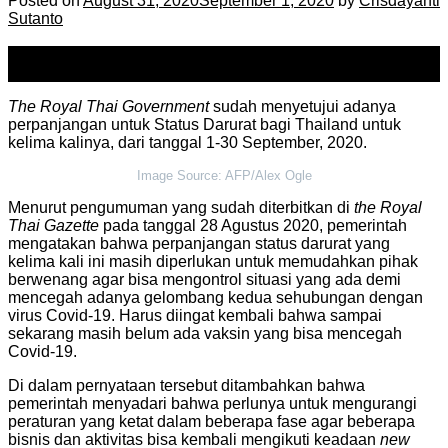
Posted on
August 31, 2020
September 1, 2020
by
Crisdayanti
Sutanto
31
Aug
The Royal Thai Government
sudah menyetujui adanya
perpanjangan untuk Status Darurat bagi Thailand untuk
kelima kalinya, dari tanggal 1-30 September, 2020.
Image Source: AFP/Alex Ogle
Menurut pengumuman yang sudah diterbitkan di
the Royal
Thai Gazette
pada tanggal 28 Agustus 2020, pemerintah
mengatakan bahwa perpanjangan status darurat yang
kelima kali ini masih diperlukan untuk memudahkan pihak
berwenang agar bisa mengontrol situasi yang ada demi
mencegah adanya gelombang kedua sehubungan dengan
virus Covid-19. Harus diingat kembali bahwa sampai
sekarang masih belum ada vaksin yang bisa mencegah
Covid-19.
Di dalam pernyataan tersebut ditambahkan bahwa
pemerintah menyadari bahwa perlunya untuk mengurangi
peraturan yang ketat dalam beberapa fase agar beberapa
bisnis dan aktivitas bisa kembali mengikuti keadaan
new