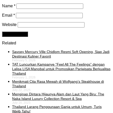
Name
*
Email
*
Website
Related
Savoey Mercury Ville Chidlom Resmi Soft Opening, Siap Jadi
Destinasi Kuliner Favorit
February 5, 2026
TAT Luncurkan Kampanye “Feel All The Feelings” dengan
Lalisa LISA Manobal untuk Promosikan Pariwisata Berkualitas
Thailand
February 1, 2026
Menikmati Cita Rasa Mewah di Wolfgang’s Steakhouse di
Thailand
July 22, 2025
Menginap Dintara Hijaunya Alam dan Laut Yang Biru: The
Naka Island Luxury Collection Resort & Spa
July 16, 2025
Thailand Larang Penggunaan Ganja untuk Umum, Turis
Wajib Tahu!