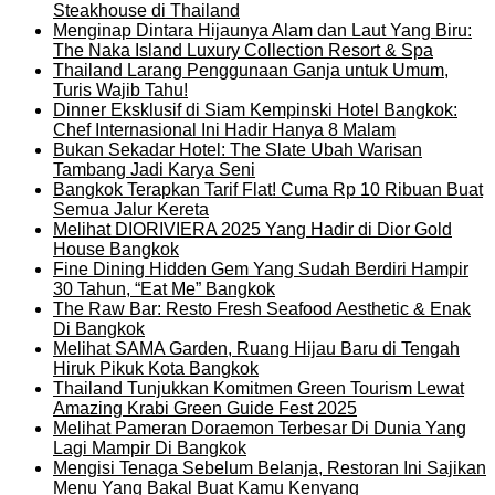
Steakhouse di Thailand
Menginap Dintara Hijaunya Alam dan Laut Yang Biru:
The Naka Island Luxury Collection Resort & Spa
Thailand Larang Penggunaan Ganja untuk Umum,
Turis Wajib Tahu!
Dinner Eksklusif di Siam Kempinski Hotel Bangkok:
Chef Internasional Ini Hadir Hanya 8 Malam
Bukan Sekadar Hotel: The Slate Ubah Warisan
Tambang Jadi Karya Seni
Bangkok Terapkan Tarif Flat! Cuma Rp 10 Ribuan Buat
Semua Jalur Kereta
Melihat DIORIVIERA 2025 Yang Hadir di Dior Gold
House Bangkok
Fine Dining Hidden Gem Yang Sudah Berdiri Hampir
30 Tahun, “Eat Me” Bangkok
The Raw Bar: Resto Fresh Seafood Aesthetic & Enak
Di Bangkok
Melihat SAMA Garden, Ruang Hijau Baru di Tengah
Hiruk Pikuk Kota Bangkok
Thailand Tunjukkan Komitmen Green Tourism Lewat
Amazing Krabi Green Guide Fest 2025
Melihat Pameran Doraemon Terbesar Di Dunia Yang
Lagi Mampir Di Bangkok
Mengisi Tenaga Sebelum Belanja, Restoran Ini Sajikan
Menu Yang Bakal Buat Kamu Kenyang