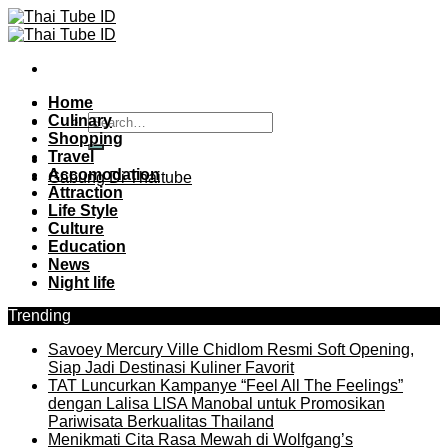
Skip
to
content
Home
Culinary
Shopping
Travel
Accomodation
Gabung Di Thaitube
Attraction
Life Style
Culture
Education
News
Night life
Trending
Savoey Mercury Ville Chidlom Resmi Soft Opening,
Siap Jadi Destinasi Kuliner Favorit
TAT Luncurkan Kampanye “Feel All The Feelings”
dengan Lalisa LISA Manobal untuk Promosikan
Pariwisata Berkualitas Thailand
Menikmati Cita Rasa Mewah di Wolfgang’s