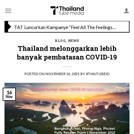
Skip
to
content
TAT Luncurkan Kampanye “Feel All The Feelings” dengan Lalisa LISA Manobal untuk Promosikan Pariwisata Berkualitas Thailand
BLOG
,
NEWS
Menikmati Cita Rasa Mewah di Wolfgang’s Steakhouse di Thailand
Thailand melonggarkan lebih
banyak pembatasan COVID-19
POSTED ON
NOVEMBER 16, 2021
BY
#THAITUBEID
16
Nov