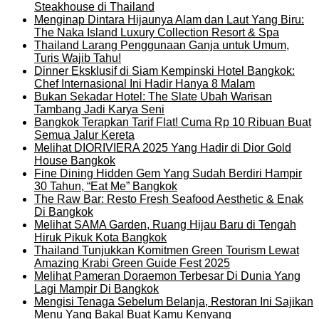
Steakhouse di Thailand
Menginap Dintara Hijaunya Alam dan Laut Yang Biru:
The Naka Island Luxury Collection Resort & Spa
Thailand Larang Penggunaan Ganja untuk Umum,
Turis Wajib Tahu!
Dinner Eksklusif di Siam Kempinski Hotel Bangkok:
Chef Internasional Ini Hadir Hanya 8 Malam
Bukan Sekadar Hotel: The Slate Ubah Warisan
Tambang Jadi Karya Seni
Bangkok Terapkan Tarif Flat! Cuma Rp 10 Ribuan Buat
Semua Jalur Kereta
Melihat DIORIVIERA 2025 Yang Hadir di Dior Gold
House Bangkok
Fine Dining Hidden Gem Yang Sudah Berdiri Hampir
30 Tahun, “Eat Me” Bangkok
The Raw Bar: Resto Fresh Seafood Aesthetic & Enak
Di Bangkok
Melihat SAMA Garden, Ruang Hijau Baru di Tengah
Hiruk Pikuk Kota Bangkok
Thailand Tunjukkan Komitmen Green Tourism Lewat
Amazing Krabi Green Guide Fest 2025
Melihat Pameran Doraemon Terbesar Di Dunia Yang
Lagi Mampir Di Bangkok
Mengisi Tenaga Sebelum Belanja, Restoran Ini Sajikan
Menu Yang Bakal Buat Kamu Kenyang