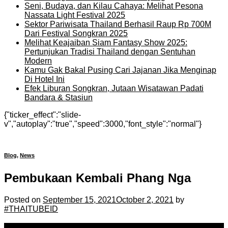
Seni, Budaya, dan Kilau Cahaya: Melihat Pesona
Nassata Light Festival 2025
Sektor Pariwisata Thailand Berhasil Raup Rp 700M
Dari Festival Songkran 2025
Melihat Keajaiban Siam Fantasy Show 2025:
Pertunjukan Tradisi Thailand dengan Sentuhan
Modern
Kamu Gak Bakal Pusing Cari Jajanan Jika Menginap
Di Hotel Ini
Efek Liburan Songkran, Jutaan Wisatawan Padati
Bandara & Stasiun
{"ticker_effect":"slide-
v","autoplay":"true","speed":3000,"font_style":"normal"}
Blog
,
News
Pembukaan Kembali Phang Nga
Posted on
September 15, 2021
October 2, 2021
by
#THAITUBEID
15