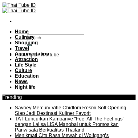
Skip
to
content
Home
Culinary
Shopping
Travel
Accomodation
Gabung Di Thaitube
Attraction
Life Style
Culture
Education
News
Night life
Trending
Savoey Mercury Ville Chidlom Resmi Soft Opening,
Siap Jadi Destinasi Kuliner Favorit
TAT Luncurkan Kampanye “Feel All The Feelings”
dengan Lalisa LISA Manobal untuk Promosikan
Pariwisata Berkualitas Thailand
Menikmati Cita Rasa Mewah di Wolfgang’s