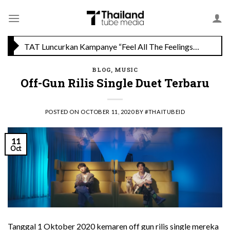
Skip
Savoey Mercury Ville Chidlom Resmi Soft Opening, Siap Jadi Destinasi Kuliner Favorit
to
content
TAT Luncurkan Kampanye “Feel All The Feelings” dengan Lalisa LISA Manobal untuk Promosikan Pariwisata Berkualitas Thailand
BLOG
,
MUSIC
Off-Gun Rilis Single Duet Terbaru
POSTED ON
OCTOBER 11, 2020
BY
#THAITUBEID
11
Oct
Tanggal 1 Oktober 2020 kemaren off gun rilis single mereka