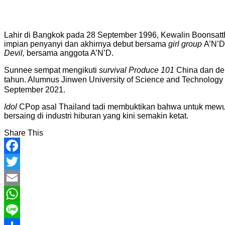
Lahir di Bangkok pada 28 September 1996, Kewalin Boonsatth
impian penyanyi dan akhirnya debut bersama
girl group
A’N’D
Devil,
bersama anggota A’N’D.
Sunnee sempat mengikuti
survival Produce 101
China dan de
tahun. Alumnus Jinwen University of Science and Technology i
September 2021.
Idol
CPop asal Thailand tadi membuktikan bahwa untuk mewujud
bersaing di industri hiburan yang kini semakin ketat.
Share This
Facebook
Twitter
Email
WhatsApp