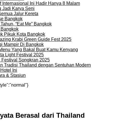
 Internasional Ini Hadir Hanya 8 Malam
 Jadi Karya Seni
Semua Jalur Kereta
use Bangkok
 Tahun, “Eat Me” Bangkok
i Bangkok
uk Pikuk Kota Bangkok
zing Krabi Green Guide Fest 2025
gi Mampir Di Bangkok
n Menu Yang Bakal Buat Kamu Kenyang
a Light Festival 2025
i Festival Songkran 2025
an Tradisi Thailand dengan Sentuhan Modern
otel Ini
ra & Stasiun
tyle":"normal"}
nyata Berasal dari Thailand