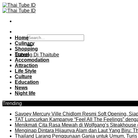
Skip
to
content
Home
Culinary
Shopping
Travel
Gabung Di Thaitube
Accomodation
Attraction
Life Style
Culture
Education
News
Night life
Trending
Savoey Mercury Ville Chidlom Resmi Soft Opening, Siap 
TAT Luncurkan Kampanye “Feel All The Feelings” denga
Menikmati Cita Rasa Mewah di Wolfgang’s Steakhouse 
Menginap Dintara Hijaunya Alam dan Laut Yang Biru: Th
Thailand Larang Penggunaan Ganja untuk Umum, Turis 