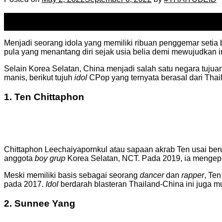
02
May
Menjadi seorang idola yang memiliki ribuan penggemar setia 
pula yang menantang diri sejak usia belia demi mewujudkan i
Selain Korea Selatan, China menjadi salah satu negara tuj
manis, berikut tujuh
idol
CPop yang ternyata berasal dari Thai
1. Ten Chittaphon
Chittaphon Leechaiyapornkul atau sapaan akrab Ten usai ber
anggota
boy grup
Korea Selatan, NCT. Pada 2019, ia mengepa
Meski memiliki basis sebagai seorang
dancer
dan
rapper
, Te
pada 2017.
Idol
berdarah blasteran Thailand-China ini juga m
2. Sunnee Yang