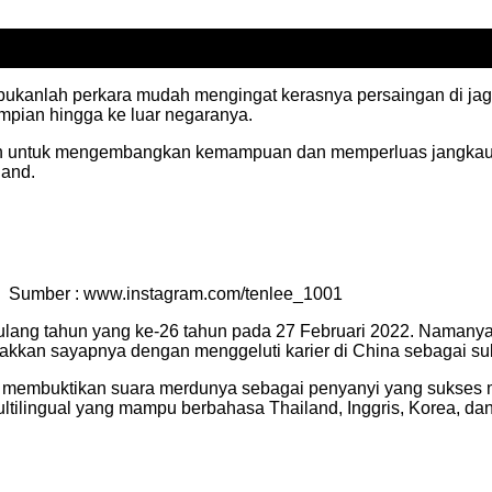
bukanlah perkara mudah mengingat kerasnya persaingan di jagat
mpian hingga ke luar negaranya.
uan untuk mengembangkan kemampuan dan memperluas jangkauan
land.
Sumber : www.instagram.com/tenlee_1001
ulang tahun yang ke-26 tahun pada 27 Februari 2022. Namanya t
kkan sayapnya dengan menggeluti karier di China sebagai su
n membuktikan suara merdunya sebagai penyanyi yang sukses m
ultilingual yang mampu berbahasa Thailand, Inggris, Korea, da