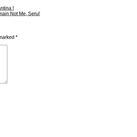
tina !
main Not Me, Seru!
 marked
*