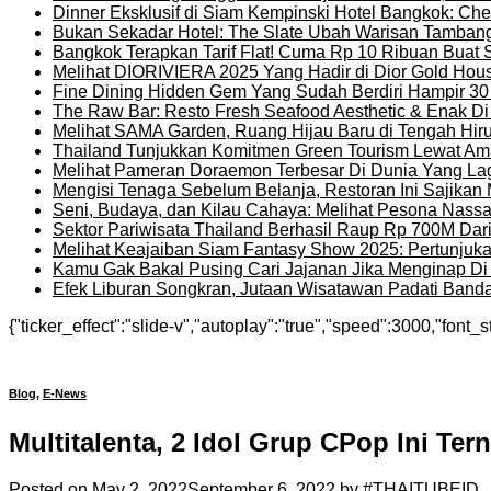
Dinner Eksklusif di Siam Kempinski Hotel Bangkok: Chef
Bukan Sekadar Hotel: The Slate Ubah Warisan Tambang
Bangkok Terapkan Tarif Flat! Cuma Rp 10 Ribuan Buat 
Melihat DIORIVIERA 2025 Yang Hadir di Dior Gold Ho
Fine Dining Hidden Gem Yang Sudah Berdiri Hampir 30
The Raw Bar: Resto Fresh Seafood Aesthetic & Enak D
Melihat SAMA Garden, Ruang Hijau Baru di Tengah Hir
Thailand Tunjukkan Komitmen Green Tourism Lewat Ama
Melihat Pameran Doraemon Terbesar Di Dunia Yang La
Mengisi Tenaga Sebelum Belanja, Restoran Ini Sajika
Seni, Budaya, dan Kilau Cahaya: Melihat Pesona Nassat
Sektor Pariwisata Thailand Berhasil Raup Rp 700M Dar
Melihat Keajaiban Siam Fantasy Show 2025: Pertunjuk
Kamu Gak Bakal Pusing Cari Jajanan Jika Menginap Di H
Efek Liburan Songkran, Jutaan Wisatawan Padati Banda
{"ticker_effect":"slide-v","autoplay":"true","speed":3000,"font_s
Blog
,
E-News
Multitalenta, 2 Idol Grup CPop Ini Ter
Posted on
May 2, 2022
September 6, 2022
by
#THAITUBEID