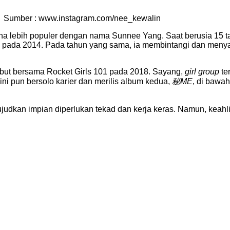
Sumber : www.instagram.com/nee_kewalin
a lebih populer dengan nama Sunnee Yang. Saat berusia 15 ta
 pada 2014. Pada tahun yang sama, ia membintangi dan men
but bersama Rocket Girls 101 pada 2018. Sayang,
girl group
te
ni pun bersolo karier dan merilis album kedua,
秘ME
, di bawa
kan impian diperlukan tekad dan kerja keras. Namun, keahlia