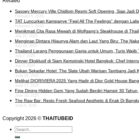
Related
Savoey Mercury Ville Chidlom Resmi Soft Opening, Siap Jadi De
February 5, 2026
TAT Luncurkan Kampanye “Feel All The Feelings” dengan Lalis
February 1, 2026
Menikmati Cita Rasa Mewah di Wolfgang’s Steakhouse di Thai
July 22, 2025
Menginap Dintara Hijaunya Alam dan Laut Yang Biru: The Naka 
July 16, 2025
Thailand Larang Penggunaan Ganja untuk Umum, Turis Wajib 
July 7, 2025
Dinner Eksklusif di Siam Kempinski Hotel Bangkok: Chef Intern
July 3, 2025
Bukan Sekadar Hotel: The Slate Ubah Warisan Tambang Jadi K
June 30, 2025
Melihat DIORIVIERA 2025 Yang Hadir di Dior Gold House Ban
June 17, 2025
Fine Dining Hidden Gem Yang Sudah Berdiri Hampir 30 Tahun,
June 10, 2025
The Raw Bar: Resto Fresh Seafood Aesthetic & Enak Di Bangk
June 5, 2025
Copyright 2026 ©
THAITUBEID