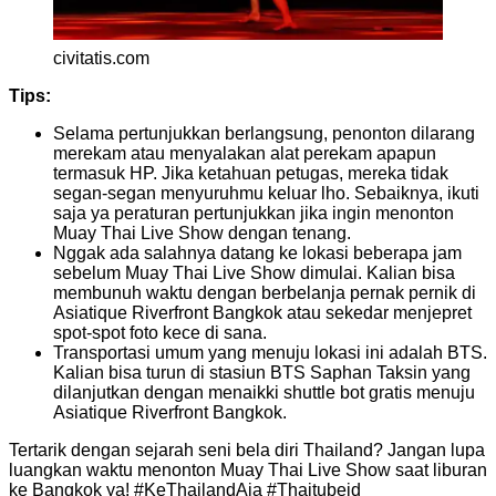
civitatis.com
Tips:
Selama pertunjukkan berlangsung, penonton dilarang
merekam atau menyalakan alat perekam apapun
termasuk HP. Jika ketahuan petugas, mereka tidak
segan-segan menyuruhmu keluar lho. Sebaiknya, ikuti
saja ya peraturan pertunjukkan jika ingin menonton
Muay Thai Live Show dengan tenang.
Nggak ada salahnya datang ke lokasi beberapa jam
sebelum Muay Thai Live Show dimulai. Kalian bisa
membunuh waktu dengan berbelanja pernak pernik di
Asiatique Riverfront Bangkok atau sekedar menjepret
spot-spot foto kece di sana.
Transportasi umum yang menuju lokasi ini adalah BTS.
Kalian bisa turun di stasiun BTS Saphan Taksin yang
dilanjutkan dengan menaikki shuttle bot gratis menuju
Asiatique Riverfront Bangkok.
Tertarik dengan sejarah seni bela diri Thailand? Jangan lupa
luangkan waktu menonton Muay Thai Live Show saat liburan
ke Bangkok ya! #KeThailandAja #Thaitubeid