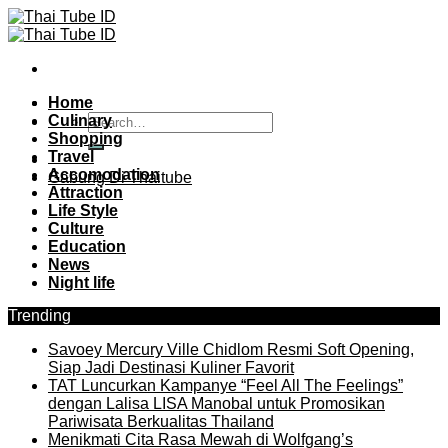
Skip
to
content
Home
Culinary
Shopping
Travel
Accomodation
Gabung Di Thaitube
Attraction
Life Style
Culture
Education
News
Night life
Trending
Savoey Mercury Ville Chidlom Resmi Soft Opening,
Siap Jadi Destinasi Kuliner Favorit
TAT Luncurkan Kampanye “Feel All The Feelings”
dengan Lalisa LISA Manobal untuk Promosikan
Pariwisata Berkualitas Thailand
Menikmati Cita Rasa Mewah di Wolfgang’s