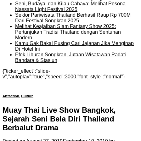
Seni, Budaya, dan Kilau Cahaya: Melihat Pesona
Nassata Light Festival 2025
Sektor Pariwisata Thailand Berhasil Raup Rp 700M
Dari Festival Songkran 2025
Melihat Keajaiban Siam Fantasy Show 2025:
Pertunjukan Tradisi Thailand dengan Sentuhan
Modern
Kamu Gak Bakal Pusing Cari Jajanan Jika Menginap
Di Hotel Ini
Efek Liburan Songkran, Jutaan Wisatawan Padati
Bandara & Stasiun
{"ticker_effect":"slide-
v","autoplay":"true","speed":3000,"font_style":"normal"}
Attraction
,
Culture
Muay Thai Live Show Bangkok,
Sejarah Seni Bela Diri Thailand
Berbalut Drama