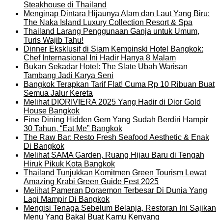
Steakhouse di Thailand
Menginap Dintara Hijaunya Alam dan Laut Yang Biru:
The Naka Island Luxury Collection Resort & Spa
Thailand Larang Penggunaan Ganja untuk Umum,
Turis Wajib Tahu!
Dinner Eksklusif di Siam Kempinski Hotel Bangkok:
Chef Internasional Ini Hadir Hanya 8 Malam
Bukan Sekadar Hotel: The Slate Ubah Warisan
Tambang Jadi Karya Seni
Bangkok Terapkan Tarif Flat! Cuma Rp 10 Ribuan Buat
Semua Jalur Kereta
Melihat DIORIVIERA 2025 Yang Hadir di Dior Gold
House Bangkok
Fine Dining Hidden Gem Yang Sudah Berdiri Hampir
30 Tahun, “Eat Me” Bangkok
The Raw Bar: Resto Fresh Seafood Aesthetic & Enak
Di Bangkok
Melihat SAMA Garden, Ruang Hijau Baru di Tengah
Hiruk Pikuk Kota Bangkok
Thailand Tunjukkan Komitmen Green Tourism Lewat
Amazing Krabi Green Guide Fest 2025
Melihat Pameran Doraemon Terbesar Di Dunia Yang
Lagi Mampir Di Bangkok
Mengisi Tenaga Sebelum Belanja, Restoran Ini Sajikan
Menu Yang Bakal Buat Kamu Kenyang