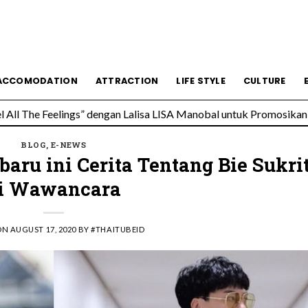
All The Feelings” dengan Lalisa LISA Manobal untuk Promosikan 
ACCOMODATION
ATTRACTION
LIFE STYLE
CULTURE
 Wolfgang’s Steakhouse di Thailand
BLOG
,
E-NEWS
ru ini Cerita Tentang Bie Sukri
i Wawancara
ON
AUGUST 17, 2020
BY
#THAITUBEID