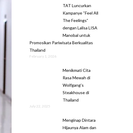
TAT Luncurkan
Kampanye “Feel All
The Feelings”
dengan Lalisa LISA
Manobal untuk
Promosikan Pariwisata Berkualitas
Thailand
February 1, 2026
Menikmati Cita
Rasa Mewah di
Wolfgang’s
Steakhouse di
Thailand
July 22, 2025
Menginap Dintara
Hijaunya Alam dan