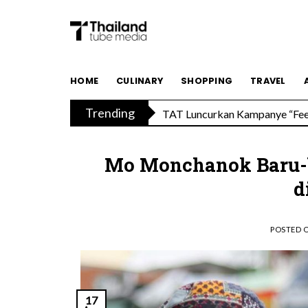
Skip
to
content
TAT Luncurkan Kampanye “Feel 
HOME
CULINARY
SHOPPING
TRAVEL
Trending
Menikmati Cita Rasa Mewah di
Mo Monchanok Baru-ba
d
POSTED 
17