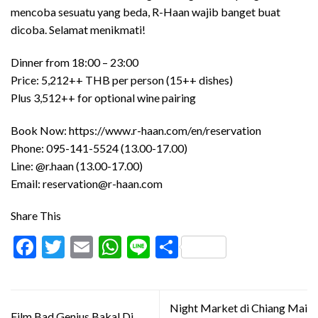
mencoba sesuatu yang beda, R-Haan wajib banget buat
dicoba. Selamat menikmati!
Dinner from 18:00 – 23:00
Price: 5,212++ THB per person (15++ dishes)
Plus 3,512++ for optional wine pairing
Book Now:
https://www.r-haan.com/en/reservation
Phone: 095-141-5524 (13.00-17.00)
Line:
@r.haan
(13.00-17.00)
Email: reservation@r-haan.com
Share This
Facebook
Twitter
Email
WhatsApp
Line
Share
Night Market di Chiang Mai
Film Bad Genius Bakal Di