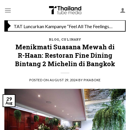
Skip
to
content
TAT Luncurkan Kampanye “Feel All The Feelings” dengan Lalisa LISA Manobal untuk Promosikan Pariwisata Berkualitas Thailand
BLOG
,
CULINARY
Menikmati Cita Rasa Mewah di Wolfgang’s Steakhouse di Thailand
Menikmati Suasana Mewah di
R-Haan: Restoran Fine Dining
Bintang 2 Michelin di Bangkok
POSTED ON
AUGUST 29, 2024
BY
PIKABOKE
29
Aug