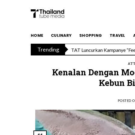
Skip
to
content
HOME
CULINARY
SHOPPING
TRAVEL
TAT Luncurkan Kampanye “Feel 
Trending
Menikmati Cita Rasa Mewah di
AT
Kenalan Dengan Moo 
Kebun B
POSTED 