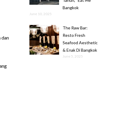
Tahun, “Eat Me”
Bangkok
June 10, 2025
The Raw Bar:
Resto Fresh
a dan
Seafood Aesthetic
& Enak Di Bangkok
June 5, 2025
yang