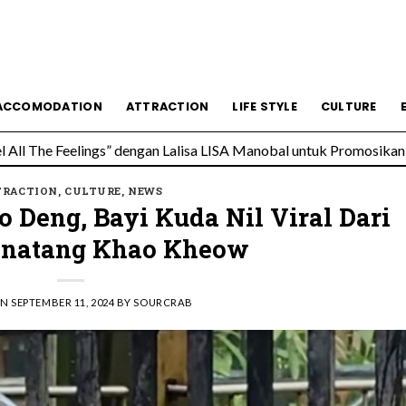
ACCOMODATION
ATTRACTION
LIFE STYLE
CULTURE
All The Feelings” dengan Lalisa LISA Manobal untuk Promosikan 
 Wolfgang’s Steakhouse di Thailand
TRACTION
,
CULTURE
,
NEWS
Deng, Bayi Kuda Nil Viral Dari
inatang Khao Kheow
ON
SEPTEMBER 11, 2024
BY
SOURCRAB