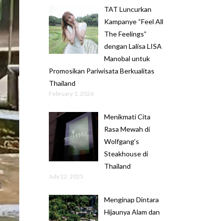
TAT Luncurkan
Kampanye “Feel All
The Feelings”
dengan Lalisa LISA
Manobal untuk
Promosikan Pariwisata Berkualitas
Thailand
February 1, 2026
Menikmati Cita
Rasa Mewah di
Wolfgang’s
Steakhouse di
Thailand
July 22, 2025
Menginap Dintara
Hijaunya Alam dan