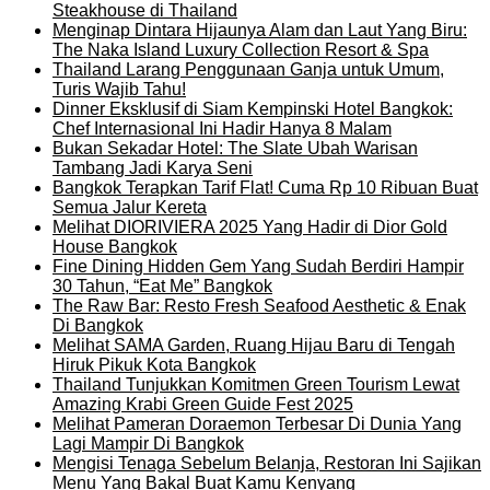
Steakhouse di Thailand
Menginap Dintara Hijaunya Alam dan Laut Yang Biru:
The Naka Island Luxury Collection Resort & Spa
Thailand Larang Penggunaan Ganja untuk Umum,
Turis Wajib Tahu!
Dinner Eksklusif di Siam Kempinski Hotel Bangkok:
Chef Internasional Ini Hadir Hanya 8 Malam
Bukan Sekadar Hotel: The Slate Ubah Warisan
Tambang Jadi Karya Seni
Bangkok Terapkan Tarif Flat! Cuma Rp 10 Ribuan Buat
Semua Jalur Kereta
Melihat DIORIVIERA 2025 Yang Hadir di Dior Gold
House Bangkok
Fine Dining Hidden Gem Yang Sudah Berdiri Hampir
30 Tahun, “Eat Me” Bangkok
The Raw Bar: Resto Fresh Seafood Aesthetic & Enak
Di Bangkok
Melihat SAMA Garden, Ruang Hijau Baru di Tengah
Hiruk Pikuk Kota Bangkok
Thailand Tunjukkan Komitmen Green Tourism Lewat
Amazing Krabi Green Guide Fest 2025
Melihat Pameran Doraemon Terbesar Di Dunia Yang
Lagi Mampir Di Bangkok
Mengisi Tenaga Sebelum Belanja, Restoran Ini Sajikan
Menu Yang Bakal Buat Kamu Kenyang