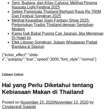
Seni, Budaya, dan Kilau Cahaya: Melihat Pesona
Nassata Light Festival 2025
Sektor Pariwisata Thailand Berhasil Raup Rp 700M
Dari Festival Songkran 2025
Melihat Keajaiban Siam Fantasy Show 2025:
Pertunjukan Tradisi Thailand dengan Sentuhan
Modern
Kamu Gak Bakal Pusing Cari Jajanan Jika Menginap
Di Hotel Ini
Efek Liburan Songkran, Jutaan Wisatawan Padati
Bandara & Stasiun
{"ticker_effect":"slide-
v","autoplay":"true","speed":3000,"font_style":"normal"}
Culinary
,
Culture
Hal yang Perlu Diketahui tentang
Kebiasaan Makan di Thailand
Posted on
November 15, 2020
November 13, 2020
by
Crisdayanti Sutanto