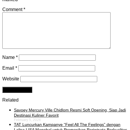
Comment
*
Name
*
Email
*
Website
Related
Savoey Mercury Ville Chidlom Resmi Soft Opening, Siap Jadi
Destinasi Kuliner Favorit
February 5, 2026
TAT Luncurkan Kampanye “Feel All The Feelings” dengan
Lalisa LISA Manobal untuk Promosikan Pariwisata Berkualitas