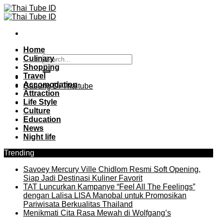
Skip
to
content
Home
Culinary
Shopping
Travel
Accomodation
Gabung Di Thaitube
Attraction
Life Style
Culture
Education
News
Night life
Trending
Savoey Mercury Ville Chidlom Resmi Soft Opening,
Siap Jadi Destinasi Kuliner Favorit
TAT Luncurkan Kampanye “Feel All The Feelings”
dengan Lalisa LISA Manobal untuk Promosikan
Pariwisata Berkualitas Thailand
Menikmati Cita Rasa Mewah di Wolfgang’s