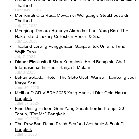
Thailand
February 1, 2026
Menikmati Cita Rasa Mewah di Wolfgang’s Steakhouse di
Thailand
July 22, 2025
Menginap Dintara Hijaunya Alam dan Laut Yang Biru: The
Naka Island Luxury Collection Resort & Spa
July 16, 2025
Thailand Larang Penggunaan Ganja untuk Umum, Turis
Wajib Tahu!
July 7, 2025
Dinner Eksklusif di Siam Kempinski Hotel Bangkok: Chef
Internasional Ini Hadir Hanya 8 Malam
July 3, 2025
Bukan Sekadar Hotel: The Slate Ubah Warisan Tambang Jadi
Karya Seni
June 30, 2025
Melihat DIORIVIERA 2025 Yang Hadir di Dior Gold House
Bangkok
June 17, 2025
Fine Dining Hidden Gem Yang Sudah Berdiri Hampir 30
Tahun, “Eat Me” Bangkok
June 10, 2025
The Raw Bar: Resto Fresh Seafood Aesthetic & Enak Di
Bangkok
June 5, 2025