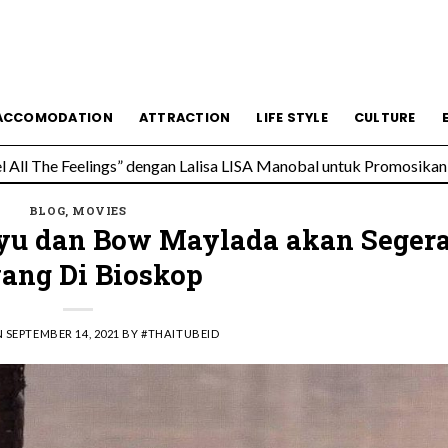
ACCOMODATION
ATTRACTION
LIFE STYLE
CULTURE
All The Feelings” dengan Lalisa LISA Manobal untuk Promosikan 
 Wolfgang’s Steakhouse di Thailand
BLOG
,
MOVIES
ayu dan Bow Maylada akan Seger
ang Di Bioskop
N
SEPTEMBER 14, 2021
BY
#THAITUBEID