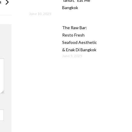
Tahun, “Eat Me”
a
Bangkok
June 10, 2025
The Raw Bar:
Resto Fresh
Seafood Aesthetic
& Enak Di Bangkok
June 5, 2025