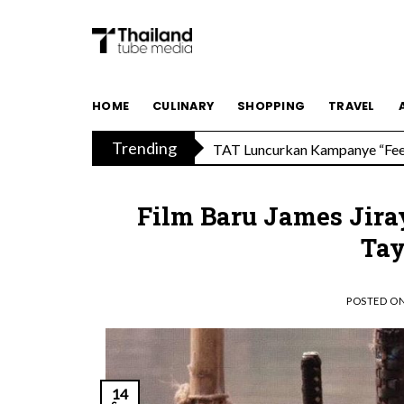
Skip
to
content
HOME
CULINARY
SHOPPING
TRAVEL
TAT Luncurkan Kampanye “Feel 
Trending
Menikmati Cita Rasa Mewah di
Film Baru James Jir
Tay
POSTED O
14