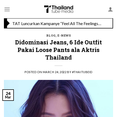
Skip
TAT Luncurkan Kampanye “Feel All The Feelings” dengan Lalisa LISA Manobal untuk Promosikan Pariwisata Berkualitas Thailand
to
content
Menikmati Cita Rasa Mewah di Wolfgang’s Steakhouse di Thailand
BLOG
,
E-NEWS
Didominasi Jeans, 6 Ide Outfit
Pakai Loose Pants ala Aktris
Thailand
POSTED ON
MARCH 24, 2022
BY
#THAITUBEID
24
Mar