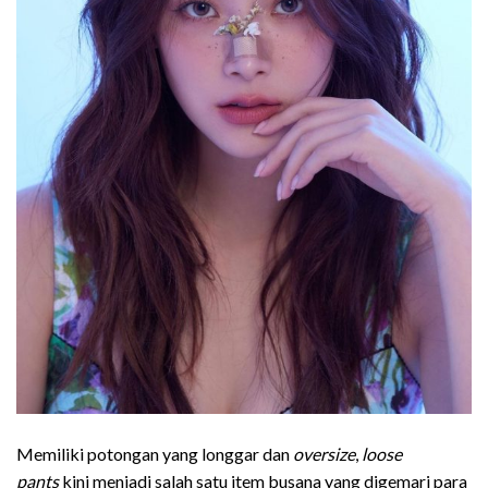
Memiliki potongan yang longgar dan
oversize
,
loose
pants
kini menjadi salah satu item busana yang digemari para