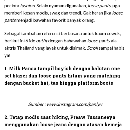
pecinta
fashion
. Selain nyaman digunakan,
loose pants
juga
memberi kesan modis, swag dan trendi. Gak heran jika
loose
pants
menjadi bawahan favorit banyak orang.
Sebagai tambahan referensi berbusana untuk kaum cewek,
berikut ini 6 ide
outfit
dengan bahawahan
loose pants
ala
aktris Thailand yang layak untuk disimak.
Scroll
sampai habis,
ya!
1. Milk Pansa tampil boyish dengan balutan one
set blazer dan loose pants hitam yang matching
dengan bucket hat, tas hingga platform boots
Sumber : www.instagram.com/panly.v
2. Tetap modis saat hiking, Preaw Tussaneeya
menggunakan loose jeans dengan atasan kemeja