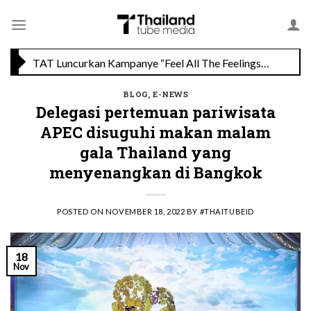
Skip
to
content
TAT Luncurkan Kampanye “Feel All The Feelings” dengan Lalisa LISA Manobal untuk Promosikan Pariwisata Berkualitas Thailand
BLOG
,
E-NEWS
Menikmati Cita Rasa Mewah di Wolfgang’s Steakhouse di Thailand
Delegasi pertemuan pariwisata
APEC disuguhi makan malam
gala Thailand yang
menyenangkan di Bangkok
POSTED ON
NOVEMBER 18, 2022
BY
#THAITUBEID
18
Nov