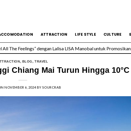
esmi Soft Opening, Siap Jadi Destinasi Kuliner Favorit
ACCOMODATION
ATTRACTION
LIFE STYLE
CULTURE
All The Feelings” dengan Lalisa LISA Manobal untuk Promosikan 
TTRACTION
,
BLOG
,
TRAVEL
ggi Chiang Mai Turun Hingga 10°C
ON
NOVEMBER 6, 2024
BY
SOURCRAB