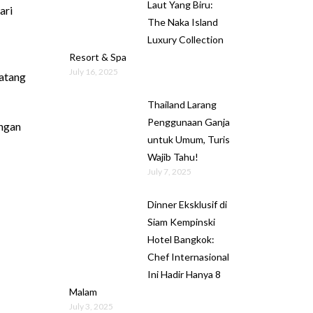
Laut Yang Biru:
ari
The Naka Island
Luxury Collection
Resort & Spa
July 16, 2025
datang
Thailand Larang
Penggunaan Ganja
engan
untuk Umum, Turis
Wajib Tahu!
July 7, 2025
Dinner Eksklusif di
Siam Kempinski
Hotel Bangkok:
Chef Internasional
Ini Hadir Hanya 8
Malam
July 3, 2025