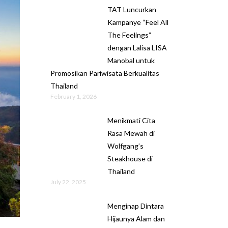
TAT Luncurkan
Kampanye “Feel All
The Feelings”
dengan Lalisa LISA
Manobal untuk
Promosikan Pariwisata Berkualitas
Thailand
February 1, 2026
Menikmati Cita
Rasa Mewah di
Wolfgang’s
Steakhouse di
Thailand
July 22, 2025
Menginap Dintara
Hijaunya Alam dan