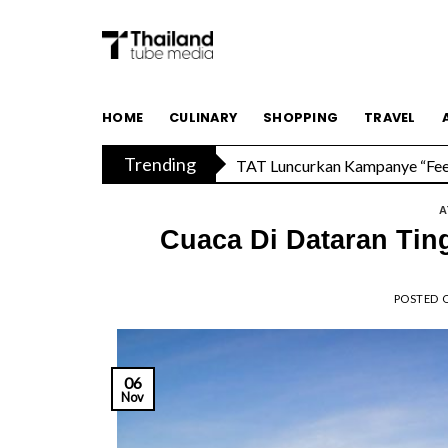
Skip
to
content
Savoey Mercury Ville Chidlom R
HOME
CULINARY
SHOPPING
TRAVEL
Trending
TAT Luncurkan Kampanye “Feel 
A
Cuaca Di Dataran Tin
POSTED 
06
Nov