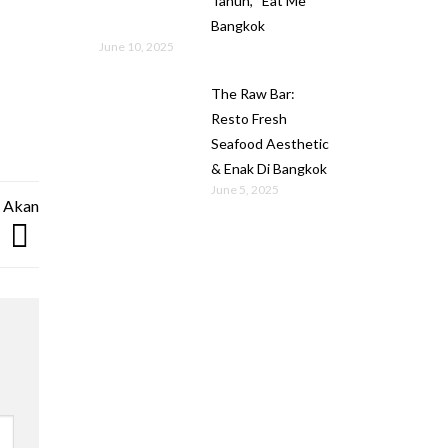
Tahun, “Eat Me”
Bangkok
June 10, 2025
The Raw Bar:
Resto Fresh
Seafood Aesthetic
& Enak Di Bangkok
June 5, 2025
g Akan