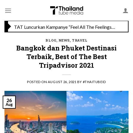
Skip
Savoey Mercury Ville Chidlom Resmi Soft Opening, Siap Jadi Destinasi Kuliner Favorit
to
content
TAT Luncurkan Kampanye “Feel All The Feelings” dengan Lalisa LISA Manobal untuk Promosikan Pariwisata Berkualitas Thailand
BLOG
,
NEWS
,
TRAVEL
Bangkok dan Phuket Destinasi
Terbaik, Best of The Best
Tripadvisor 2021
POSTED ON
AUGUST 26, 2021
BY
#THAITUBEID
26
Aug