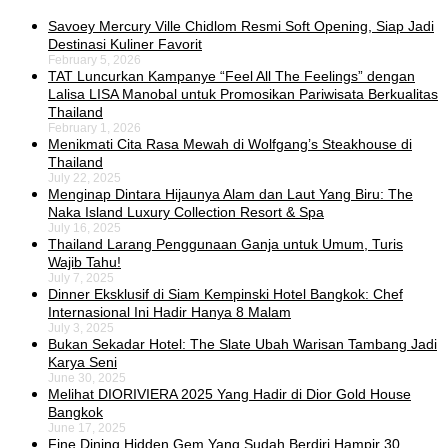
Savoey Mercury Ville Chidlom Resmi Soft Opening, Siap Jadi
Destinasi Kuliner Favorit
February 5, 2026
TAT Luncurkan Kampanye “Feel All The Feelings” dengan
Lalisa LISA Manobal untuk Promosikan Pariwisata Berkualitas
Thailand
February 1, 2026
Menikmati Cita Rasa Mewah di Wolfgang’s Steakhouse di
Thailand
July 22, 2025
Menginap Dintara Hijaunya Alam dan Laut Yang Biru: The
Naka Island Luxury Collection Resort & Spa
July 16, 2025
Thailand Larang Penggunaan Ganja untuk Umum, Turis
Wajib Tahu!
July 7, 2025
Dinner Eksklusif di Siam Kempinski Hotel Bangkok: Chef
Internasional Ini Hadir Hanya 8 Malam
July 3, 2025
Bukan Sekadar Hotel: The Slate Ubah Warisan Tambang Jadi
Karya Seni
June 30, 2025
Melihat DIORIVIERA 2025 Yang Hadir di Dior Gold House
Bangkok
June 17, 2025
Fine Dining Hidden Gem Yang Sudah Berdiri Hampir 30