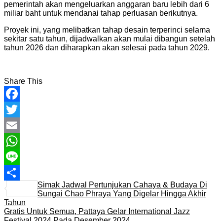
pemerintah akan mengeluarkan anggaran baru lebih dari 6
miliar baht untuk mendanai tahap perluasan berikutnya.
Proyek ini, yang melibatkan tahap desain terperinci selama
sekitar satu tahun, dijadwalkan akan mulai dibangun setelah
tahun 2026 dan diharapkan akan selesai pada tahun 2029.
Share This
Facebook
Twitter
Email
WhatsApp
Line
Simak Jadwal Pertunjukan Cahaya & Budaya Di
Share
Sungai Chao Phraya Yang Digelar Hingga Akhir
Tahun
Gratis Untuk Semua, Pattaya Gelar International Jazz
Festival 2024 Pada Desember 2024