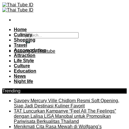
Skip
to
content
Home
Culinary
Shopping
Travel
Accomodation
Gabung Di Thaitube
Attraction
Life Style
Culture
Education
News
Night life
Trending
Savoey Mercury Ville Chidlom Resmi Soft Opening,
Siap Jadi Destinasi Kuliner Favorit
TAT Luncurkan Kampanye “Feel All The Feelings”
dengan Lalisa LISA Manobal untuk Promosikan
Pariwisata Berkualitas Thailand
Menikmati Cita Rasa Mewah di Wolfgang’s