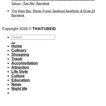
Tahun, “Eat Me” Bangkok
June 10, 2025
The Raw Bar: Resto Fresh Seafood Aesthetic & Enak Di
Bangkok
June 5, 2025
Copyright 2026 ©
THAITUBEID
Home
Culinary
Shopping
Travel
Accomodation
Attraction
Life Style
Culture
Education
News
Night life