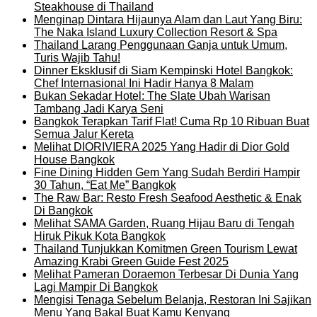
Steakhouse di Thailand
Menginap Dintara Hijaunya Alam dan Laut Yang Biru:
The Naka Island Luxury Collection Resort & Spa
Thailand Larang Penggunaan Ganja untuk Umum,
Turis Wajib Tahu!
Dinner Eksklusif di Siam Kempinski Hotel Bangkok:
Chef Internasional Ini Hadir Hanya 8 Malam
Bukan Sekadar Hotel: The Slate Ubah Warisan
Tambang Jadi Karya Seni
Bangkok Terapkan Tarif Flat! Cuma Rp 10 Ribuan Buat
Semua Jalur Kereta
Melihat DIORIVIERA 2025 Yang Hadir di Dior Gold
House Bangkok
Fine Dining Hidden Gem Yang Sudah Berdiri Hampir
30 Tahun, “Eat Me” Bangkok
The Raw Bar: Resto Fresh Seafood Aesthetic & Enak
Di Bangkok
Melihat SAMA Garden, Ruang Hijau Baru di Tengah
Hiruk Pikuk Kota Bangkok
Thailand Tunjukkan Komitmen Green Tourism Lewat
Amazing Krabi Green Guide Fest 2025
Melihat Pameran Doraemon Terbesar Di Dunia Yang
Lagi Mampir Di Bangkok
Mengisi Tenaga Sebelum Belanja, Restoran Ini Sajikan
Menu Yang Bakal Buat Kamu Kenyang