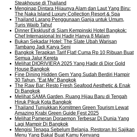
Steakhouse di Thailand
Menginap Dintara Hijaunya Alam dan Laut Yang Biru:
The Naka Island Luxury Collection Resort & Spa
Thailand Larang Penggunaan Ganja untuk Umum,
Turis Wajib Tahu!
Dinner Eksklusif di Siam Kempinski Hotel Bangkok:
Chef Internasional Ini Hadir Hanya 8 Malam
Bukan Sekadar Hotel: The Slate Ubah Warisan
Tambang Jadi Karya Seni
Bangkok Terapkan Tarif Flat! Cuma Rp 10 Ribuan Buat
Semua Jalur Kereta
Melihat DIORIVIERA 2025 Yang Hadir di Dior Gold
House Bangkok
Fine Dining Hidden Gem Yang Sudah Berdiri Hampir
30 Tahun, “Eat Me” Bangkok
The Raw Bar: Resto Fresh Seafood Aesthetic & Enak
Di Bangkok
Melihat SAMA Garden, Ruang Hijau Baru di Tengah
Hiruk Pikuk Kota Bangkok
Thailand Tunjukkan Komitmen Green Tourism Lewat
Amazing Krabi Green Guide Fest 2025
Melihat Pameran Doraemon Terbesar Di Dunia Yang
Lagi Mampir Di Bangkok
Mengisi Tenaga Sebelum Belanja, Restoran Ini Sajikan
Menu Yang Bakal Buat Kamu Kenyang