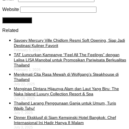
Website
Related
Savoey Mercury Ville Chidlom Resmi Soft Opening, Siap Jadi
Destinasi Kuliner Favorit
February 5, 2026
TAT Luncurkan Kampanye “Feel All The Feelings” dengan
Lalisa LISA Manobal untuk Promosikan Pariwisata Berkualitas
Thailand
February 1, 2026
Menikmati Cita Rasa Mewah di Wolfgang’s Steakhouse di
Thailand
July 22, 2025
Menginap Dintara Hijaunya Alam dan Laut Yang Biru: The
Naka Island Luxury Collection Resort & Spa
July 16, 2025
Thailand Larang Penggunaan Ganja untuk Umum, Turis
Wajib Tahu!
July 7, 2025
Dinner Eksklusif di Siam Kempinski Hotel Bangkok: Chef
Internasional Ini Hadir Hanya 8 Malam
July 3, 2025