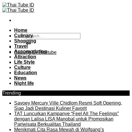
Skip
to
content
Home
Culinary
Shopping
Travel
Accomodation
Gabung Di Thaitube
Attraction
Life Style
Culture
Education
News
Night life
Trending
Savoey Mercury Ville Chidlom Resmi Soft Opening,
Siap Jadi Destinasi Kuliner Favorit
TAT Luncurkan Kampanye “Feel All The Feelings”
dengan Lalisa LISA Manobal untuk Promosikan
Pariwisata Berkualitas Thailand
Menikmati Cita Rasa Mewah di Wolfgang’s