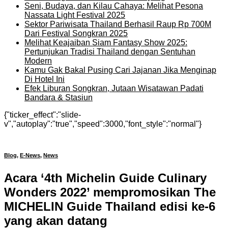
Seni, Budaya, dan Kilau Cahaya: Melihat Pesona
Nassata Light Festival 2025
Sektor Pariwisata Thailand Berhasil Raup Rp 700M
Dari Festival Songkran 2025
Melihat Keajaiban Siam Fantasy Show 2025:
Pertunjukan Tradisi Thailand dengan Sentuhan
Modern
Kamu Gak Bakal Pusing Cari Jajanan Jika Menginap
Di Hotel Ini
Efek Liburan Songkran, Jutaan Wisatawan Padati
Bandara & Stasiun
{"ticker_effect":"slide-
v","autoplay":"true","speed":3000,"font_style":"normal"}
Blog
,
E-News
,
News
Acara ‘4th Michelin Guide Culinary
Wonders 2022’ mempromosikan The
MICHELIN Guide Thailand edisi ke-6
yang akan datang