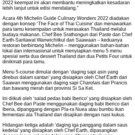
2022 keempat ini akan membantu meningkatkan kesadaran
lebih lanjut untuk edisi mendatang.”
Acara 4th Michelin Guide Culinary Wonders 2022 diadakan
dengan konsep ‘The Face of Thai Cuisine’ dan menawarkan
para tamu kesempatan untuk merasakan Thailand melalui
budaya makanan. Chef Bee Srathongun dari Paste dan Chef
Earth-Saritawat Wanwichitkul dari Saawaan – keduanya
restoran berbintang Michelin – menggunakan bahan-bahan
lokal dan internasional untuk menyiapkan menu 5 menu
spesial serta dua dessert Thailand dan dua Petits Four untuk
dinikmati para tamu.
Menu 5-course dimulai dengan ‘daging sapi asin yang
direbus dalam santan’ yang disiapkan oleh Chef Earth dari
Saawan menggunakan daging sapi Charolais dari Prancis
dan bawang merah dari provinsi Si Sa Ket.
Ini diikuti oleh ‘salad pedas babi Iberico’ yang disiapkan oleh
Chef Bee dari Paste menggunakan daging babi Iberico dari
Iberia, dipanggang dengan Pla-ra Nuea atau bumbu ikan
fermentasi ala Thailand dan disajikan dengan nasi kukus.
Hidangan ketiga adalah ‘daging iga panggang dalam saus
kedelai’ yang disiapkan oleh Chef Earth, dipasangkan