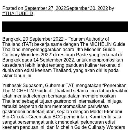
Posted on
September 27, 2022
September 30, 2022
by
#THAITUBEID
27
Sep
Bangkok, 20 September 2022 – Tourism Authority of
Thailand (TAT) bekerja sama dengan The MICHELIN Guide
Thailand menyelenggarakan acara ‘4th Michelin Guide
Culinary Wonders 2022’ di restoran Paste yang terkenal di
Bangkok pada 14 September 2022, untuk mempromosikan
kesadaran lebih lanjut tentang panduan kuliner terkenal di
dunia dan edisi keenam Thailand, yang akan dirilis pada
akhir tahun ini.
Yuthasak Supasorn, Gubernur TAT, mengatakan “Penerbitan
The MICHELIN Guide di Thailand selama lima tahun terakhir
telah menjadi elemen berharga dalam mempromosikan
Thailand sebagai tujuan gastronomi internasional. Ini juga
terbukti berperan dalam mempromosikan pariwisata
gastronomi berkelanjutan, sejalan dengan Model Ekonomi
Bio-Circular-Green atau BCG pemerintah. Kami tentu saja
sangat bersemangat untuk mendekati peluncuran edisi
keenam panduan ini, dan Michelin Guide Culinary Wonders