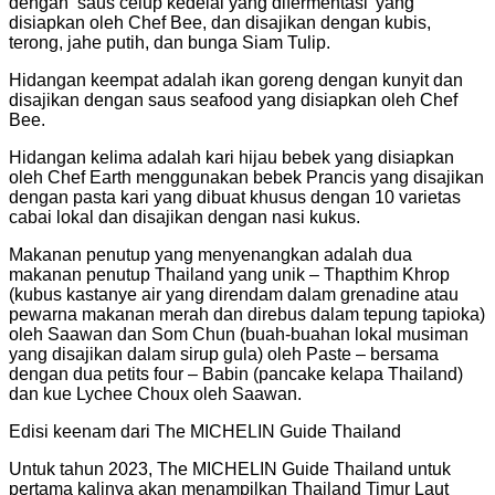
dengan ‘saus celup kedelai yang difermentasi’ yang
disiapkan oleh Chef Bee, dan disajikan dengan kubis,
terong, jahe putih, dan bunga Siam Tulip.
Hidangan keempat adalah ikan goreng dengan kunyit dan
disajikan dengan saus seafood yang disiapkan oleh Chef
Bee.
Hidangan kelima adalah kari hijau bebek yang disiapkan
oleh Chef Earth menggunakan bebek Prancis yang disajikan
dengan pasta kari yang dibuat khusus dengan 10 varietas
cabai lokal dan disajikan dengan nasi kukus.
Makanan penutup yang menyenangkan adalah dua
makanan penutup Thailand yang unik – Thapthim Khrop
(kubus kastanye air yang direndam dalam grenadine atau
pewarna makanan merah dan direbus dalam tepung tapioka)
oleh Saawan dan Som Chun (buah-buahan lokal musiman
yang disajikan dalam sirup gula) oleh Paste – bersama
dengan dua petits four – Babin (pancake kelapa Thailand)
dan kue Lychee Choux oleh Saawan.
Edisi keenam dari The MICHELIN Guide Thailand
Untuk tahun 2023, The MICHELIN Guide Thailand untuk
pertama kalinya akan menampilkan Thailand Timur Laut