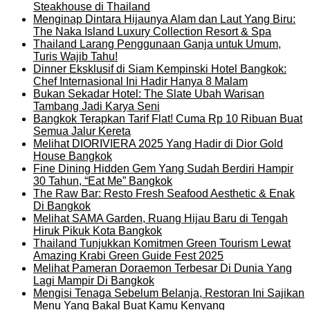
Steakhouse di Thailand
Menginap Dintara Hijaunya Alam dan Laut Yang Biru:
The Naka Island Luxury Collection Resort & Spa
Thailand Larang Penggunaan Ganja untuk Umum,
Turis Wajib Tahu!
Dinner Eksklusif di Siam Kempinski Hotel Bangkok:
Chef Internasional Ini Hadir Hanya 8 Malam
Bukan Sekadar Hotel: The Slate Ubah Warisan
Tambang Jadi Karya Seni
Bangkok Terapkan Tarif Flat! Cuma Rp 10 Ribuan Buat
Semua Jalur Kereta
Melihat DIORIVIERA 2025 Yang Hadir di Dior Gold
House Bangkok
Fine Dining Hidden Gem Yang Sudah Berdiri Hampir
30 Tahun, “Eat Me” Bangkok
The Raw Bar: Resto Fresh Seafood Aesthetic & Enak
Di Bangkok
Melihat SAMA Garden, Ruang Hijau Baru di Tengah
Hiruk Pikuk Kota Bangkok
Thailand Tunjukkan Komitmen Green Tourism Lewat
Amazing Krabi Green Guide Fest 2025
Melihat Pameran Doraemon Terbesar Di Dunia Yang
Lagi Mampir Di Bangkok
Mengisi Tenaga Sebelum Belanja, Restoran Ini Sajikan
Menu Yang Bakal Buat Kamu Kenyang