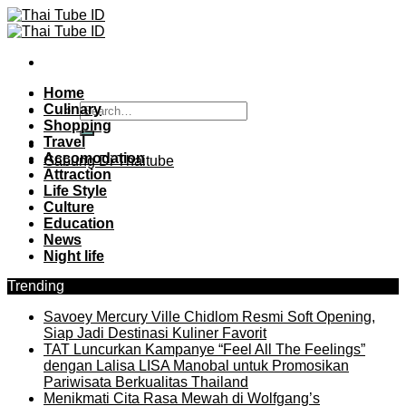
Skip
to
content
Home
Culinary
Shopping
Travel
Accomodation
Gabung Di Thaitube
Attraction
Life Style
Culture
Education
News
Night life
Trending
Savoey Mercury Ville Chidlom Resmi Soft Opening,
Siap Jadi Destinasi Kuliner Favorit
TAT Luncurkan Kampanye “Feel All The Feelings”
dengan Lalisa LISA Manobal untuk Promosikan
Pariwisata Berkualitas Thailand
Menikmati Cita Rasa Mewah di Wolfgang’s