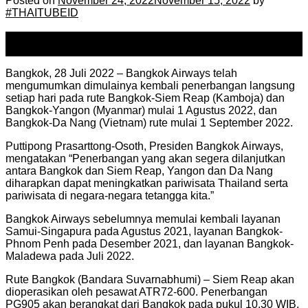
Posted on
November 24, 2022
November 15, 2022
by
#THAITUBEID
24
Nov
Bangkok, 28 Juli 2022 – Bangkok Airways telah
mengumumkan dimulainya kembali penerbangan langsung
setiap hari pada rute Bangkok-Siem Reap (Kamboja) dan
Bangkok-Yangon (Myanmar) mulai 1 Agustus 2022, dan
Bangkok-Da Nang (Vietnam) rute mulai 1 September 2022.
Puttipong Prasarttong-Osoth, Presiden Bangkok Airways,
mengatakan “Penerbangan yang akan segera dilanjutkan
antara Bangkok dan Siem Reap, Yangon dan Da Nang
diharapkan dapat meningkatkan pariwisata Thailand serta
pariwisata di negara-negara tetangga kita.”
Bangkok Airways sebelumnya memulai kembali layanan
Samui-Singapura pada Agustus 2021, layanan Bangkok-
Phnom Penh pada Desember 2021, dan layanan Bangkok-
Maladewa pada Juli 2022.
Rute Bangkok (Bandara Suvarnabhumi) – Siem Reap akan
dioperasikan oleh pesawat ATR72-600. Penerbangan
PG905 akan berangkat dari Bangkok pada pukul 10.30 WIB.