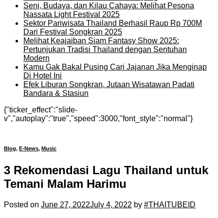
Seni, Budaya, dan Kilau Cahaya: Melihat Pesona
Nassata Light Festival 2025
Sektor Pariwisata Thailand Berhasil Raup Rp 700M
Dari Festival Songkran 2025
Melihat Keajaiban Siam Fantasy Show 2025:
Pertunjukan Tradisi Thailand dengan Sentuhan
Modern
Kamu Gak Bakal Pusing Cari Jajanan Jika Menginap
Di Hotel Ini
Efek Liburan Songkran, Jutaan Wisatawan Padati
Bandara & Stasiun
{"ticker_effect":"slide-
v","autoplay":"true","speed":3000,"font_style":"normal"}
Blog
,
E-News
,
Music
3 Rekomendasi Lagu Thailand untuk
Temani Malam Harimu
Posted on
June 27, 2022
July 4, 2022
by
#THAITUBEID