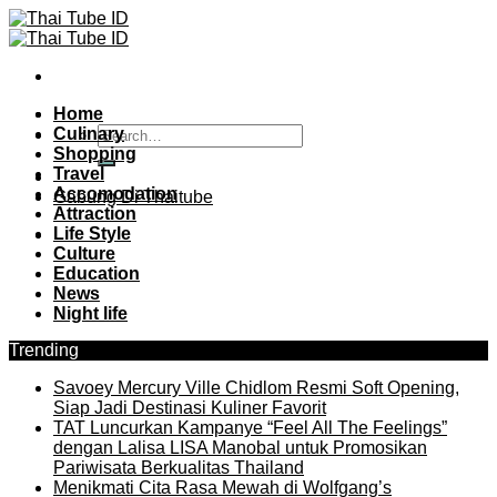
Skip
to
content
Home
Culinary
Shopping
Travel
Accomodation
Gabung Di Thaitube
Attraction
Life Style
Culture
Education
News
Night life
Trending
Savoey Mercury Ville Chidlom Resmi Soft Opening,
Siap Jadi Destinasi Kuliner Favorit
TAT Luncurkan Kampanye “Feel All The Feelings”
dengan Lalisa LISA Manobal untuk Promosikan
Pariwisata Berkualitas Thailand
Menikmati Cita Rasa Mewah di Wolfgang’s