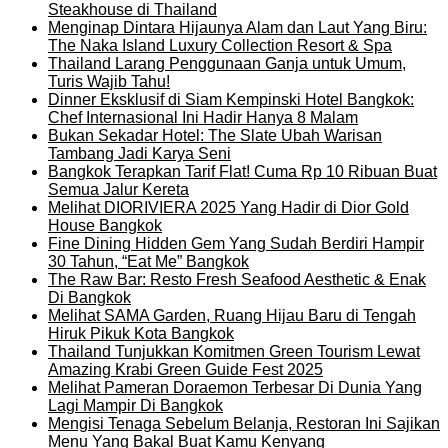
Steakhouse di Thailand
Menginap Dintara Hijaunya Alam dan Laut Yang Biru:
The Naka Island Luxury Collection Resort & Spa
Thailand Larang Penggunaan Ganja untuk Umum,
Turis Wajib Tahu!
Dinner Eksklusif di Siam Kempinski Hotel Bangkok:
Chef Internasional Ini Hadir Hanya 8 Malam
Bukan Sekadar Hotel: The Slate Ubah Warisan
Tambang Jadi Karya Seni
Bangkok Terapkan Tarif Flat! Cuma Rp 10 Ribuan Buat
Semua Jalur Kereta
Melihat DIORIVIERA 2025 Yang Hadir di Dior Gold
House Bangkok
Fine Dining Hidden Gem Yang Sudah Berdiri Hampir
30 Tahun, “Eat Me” Bangkok
The Raw Bar: Resto Fresh Seafood Aesthetic & Enak
Di Bangkok
Melihat SAMA Garden, Ruang Hijau Baru di Tengah
Hiruk Pikuk Kota Bangkok
Thailand Tunjukkan Komitmen Green Tourism Lewat
Amazing Krabi Green Guide Fest 2025
Melihat Pameran Doraemon Terbesar Di Dunia Yang
Lagi Mampir Di Bangkok
Mengisi Tenaga Sebelum Belanja, Restoran Ini Sajikan
Menu Yang Bakal Buat Kamu Kenyang