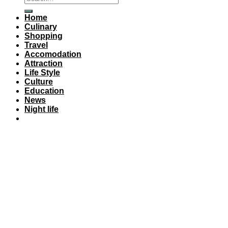
Home
Culinary
Shopping
Travel
Accomodation
Attraction
Life Style
Culture
Education
News
Night life