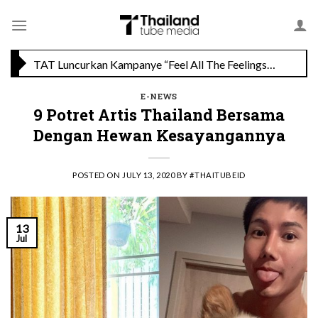
Skip
TAT Luncurkan Kampanye “Feel All The Feelings” dengan Lalisa LISA Manobal untuk Promosikan Pariwisata Berkualitas Thailand
to
content
Menikmati Cita Rasa Mewah di Wolfgang’s Steakhouse di Thailand
E-NEWS
9 Potret Artis Thailand Bersama
Dengan Hewan Kesayangannya
POSTED ON
JULY 13, 2020
BY
#THAITUBEID
13
Jul