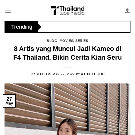
Skip
to
content
Trending
BLOG
,
MOVIES
,
SERIES
8 Artis yang Muncul Jadi Kameo di
F4 Thailand, Bikin Cerita Kian Seru
POSTED ON
MAY 27, 2022
BY
#THAITUBEID
27
May