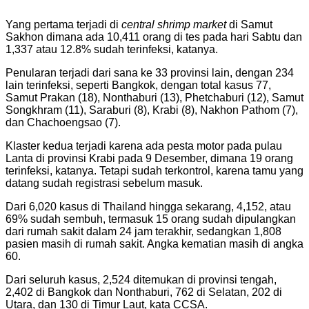
Yang pertama terjadi di
central shrimp market
di Samut
Sakhon dimana ada 10,411 orang di tes pada hari Sabtu dan
1,337 atau 12.8% sudah terinfeksi, katanya.
Penularan terjadi dari sana ke 33 provinsi lain, dengan 234
lain terinfeksi, seperti Bangkok, dengan total kasus 77,
Samut Prakan (18), Nonthaburi (13), Phetchaburi (12), Samut
Songkhram (11), Saraburi (8), Krabi (8), Nakhon Pathom (7),
dan Chachoengsao (7).
Klaster kedua terjadi karena ada pesta motor pada pulau
Lanta di provinsi Krabi pada 9 Desember, dimana 19 orang
terinfeksi, katanya. Tetapi sudah terkontrol, karena tamu yang
datang sudah registrasi sebelum masuk.
Dari 6,020 kasus di Thailand hingga sekarang, 4,152, atau
69% sudah sembuh, termasuk 15 orang sudah dipulangkan
dari rumah sakit dalam 24 jam terakhir, sedangkan 1,808
pasien masih di rumah sakit. Angka kematian masih di angka
60.
Dari seluruh kasus, 2,524 ditemukan di provinsi tengah,
2,402 di Bangkok dan Nonthaburi, 762 di Selatan, 202 di
Utara, dan 130 di Timur Laut, kata CCSA.