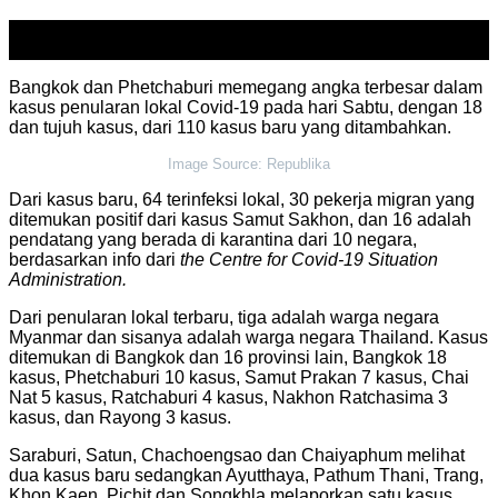
26
Dec
Bangkok dan Phetchaburi memegang angka terbesar dalam
kasus penularan lokal Covid-19 pada hari Sabtu, dengan 18
dan tujuh kasus, dari 110 kasus baru yang ditambahkan.
Image Source: Republika
Dari kasus baru, 64 terinfeksi lokal, 30 pekerja migran yang
ditemukan positif dari kasus Samut Sakhon, dan 16 adalah
pendatang yang berada di karantina dari 10 negara,
berdasarkan info dari
the Centre for Covid-19 Situation
Administration.
Dari penularan lokal terbaru, tiga adalah warga negara
Myanmar dan sisanya adalah warga negara Thailand. Kasus
ditemukan di Bangkok dan 16 provinsi lain, Bangkok 18
kasus, Phetchaburi 10 kasus, Samut Prakan 7 kasus, Chai
Nat 5 kasus, Ratchaburi 4 kasus, Nakhon Ratchasima 3
kasus, dan Rayong 3 kasus.
Saraburi, Satun, Chachoengsao dan Chaiyaphum melihat
dua kasus baru sedangkan Ayutthaya, Pathum Thani, Trang,
Khon Kaen, Pichit dan Songkhla melaporkan satu kasus