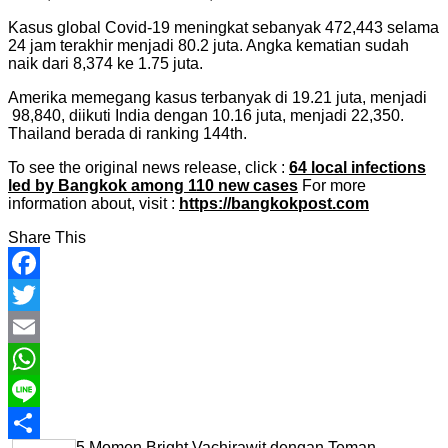
Kasus global Covid-19 meningkat sebanyak 472,443 selama
24 jam terakhir menjadi 80.2 juta. Angka kematian sudah
naik dari 8,374 ke 1.75 juta.
Amerika memegang kasus terbanyak di 19.21 juta, menjadi
98,840, diikuti India dengan 10.16 juta, menjadi 22,350.
Thailand berada di ranking 144th.
To see the original news release, click :
64 local infections
led by Bangkok among 110 new cases
For more
information about, visit :
https://bangkokpost.com
Share This
Facebook
Twitter
Email
WhatsApp
Line
5 Momen Bright Vachirawit dengan Teman