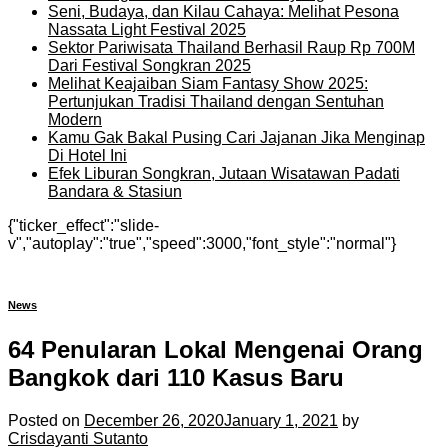
Seni, Budaya, dan Kilau Cahaya: Melihat Pesona
Nassata Light Festival 2025
Sektor Pariwisata Thailand Berhasil Raup Rp 700M
Dari Festival Songkran 2025
Melihat Keajaiban Siam Fantasy Show 2025:
Pertunjukan Tradisi Thailand dengan Sentuhan
Modern
Kamu Gak Bakal Pusing Cari Jajanan Jika Menginap
Di Hotel Ini
Efek Liburan Songkran, Jutaan Wisatawan Padati
Bandara & Stasiun
{"ticker_effect":"slide-
v","autoplay":"true","speed":3000,"font_style":"normal"}
News
64 Penularan Lokal Mengenai Orang
Bangkok dari 110 Kasus Baru
Posted on
December 26, 2020
January 1, 2021
by
Crisdayanti Sutanto