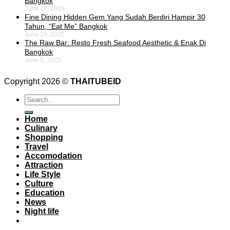
Bangkok
June 17, 2025
Fine Dining Hidden Gem Yang Sudah Berdiri Hampir 30
Tahun, “Eat Me” Bangkok
June 10, 2025
The Raw Bar: Resto Fresh Seafood Aesthetic & Enak Di
Bangkok
June 5, 2025
Copyright 2026 ©
THAITUBEID
Home
Culinary
Shopping
Travel
Accomodation
Attraction
Life Style
Culture
Education
News
Night life