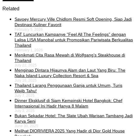
Related
Savoey Mercury Ville Chidlom Resmi Soft Opening, Siap Jadi
Destinasi Kuliner Favorit
February 5, 2026
TAT Luncurkan Kampanye “Feel All The Feelings” dengan
Lalisa LISA Manobal untuk Promosikan Pariwisata Berkualitas
Thailand
February 1, 2026
Menikmati Cita Rasa Mewah di Wolfgang’s Steakhouse di
Thailand
July 22, 2025
Menginap Dintara Hijaunya Alam dan Laut Yang Biru: The
Naka Island Luxury Collection Resort & Spa
July 16, 2025
Thailand Larang Penggunaan Ganja untuk Umum, Turis
Wajib Tahu!
July 7, 2025
Dinner Eksklusif di Siam Kempinski Hotel Bangkok: Chef
Internasional Ini Hadir Hanya 8 Malam
July 3, 2025
Bukan Sekadar Hotel: The Slate Ubah Warisan Tambang Jadi
Karya Seni
June 30, 2025
Melihat DIORIVIERA 2025 Yang Hadir di Dior Gold House