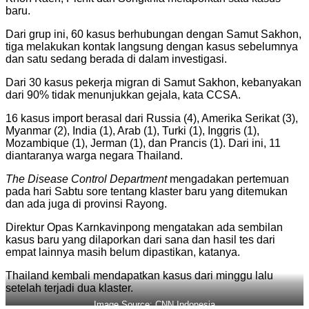
baru.
Dari grup ini, 60 kasus berhubungan dengan Samut Sakhon,
tiga melakukan kontak langsung dengan kasus sebelumnya
dan satu sedang berada di dalam investigasi.
Dari 30 kasus pekerja migran di Samut Sakhon, kebanyakan
dari 90% tidak menunjukkan gejala, kata CCSA.
16 kasus import berasal dari Russia (4), Amerika Serikat (3),
Myanmar (2), India (1), Arab (1), Turki (1), Inggris (1),
Mozambique (1), Jerman (1), dan Prancis (1). Dari ini, 11
diantaranya warga negara Thailand.
The Disease Control Department
mengadakan pertemuan
pada hari Sabtu sore tentang klaster baru yang ditemukan
dan ada juga di provinsi Rayong.
Direktur Opas Karnkavinpong mengatakan ada sembilan
kasus baru yang dilaporkan dari sana dan hasil tes dari
empat lainnya masih belum dipastikan, katanya.
Thailand kembali mendapatkan kasus dari minggu lalu
setelah terjadi dua klaster.
Image Source: CNN Indonesia