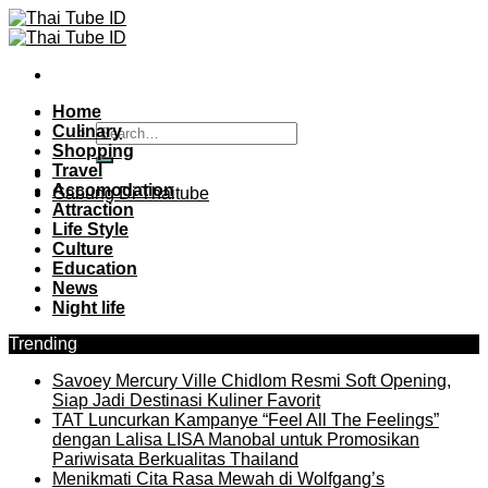
Skip
to
content
Home
Culinary
Shopping
Travel
Accomodation
Gabung Di Thaitube
Attraction
Life Style
Culture
Education
News
Night life
Trending
Savoey Mercury Ville Chidlom Resmi Soft Opening,
Siap Jadi Destinasi Kuliner Favorit
TAT Luncurkan Kampanye “Feel All The Feelings”
dengan Lalisa LISA Manobal untuk Promosikan
Pariwisata Berkualitas Thailand
Menikmati Cita Rasa Mewah di Wolfgang’s