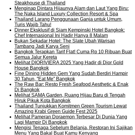
Steakhouse di Thailand
Menginap Dintara Hijaunya Alam dan Laut Yang Biru:
The Naka Island Luxury Collection Resort & Spa
Thailand Larang Penggunaan Ganja untuk Umum,
Turis Wajib Tahu!
Dinner Eksklusif di Siam Kempinski Hotel Bangkok:
Chef Internasional Ini Hadir Hanya 8 Malam
Bukan Sekadar Hotel: The Slate Ubah Warisan
Tambang Jadi Karya Seni
Bangkok Terapkan Tarif Flat! Cuma Rp 10 Ribuan Buat
Semua Jalur Kereta
Melihat DIORIVIERA 2025 Yang Hadir di Dior Gold
House Bangkok
Fine Dining Hidden Gem Yang Sudah Berdiri Hampir
30 Tahun, “Eat Me” Bangkok
The Raw Bar: Resto Fresh Seafood Aesthetic & Enak
Di Bangkok
Melihat SAMA Garden, Ruang Hijau Baru di Tengah
Hiruk Pikuk Kota Bangkok
Thailand Tunjukkan Komitmen Green Tourism Lewat
Amazing Krabi Green Guide Fest 2025
Melihat Pameran Doraemon Terbesar Di Dunia Yang
Lagi Mampir Di Bangkok
Mengisi Tenaga Sebelum Belanja, Restoran Ini Sajikan
Menu Yang Bakal Buat Kamu Kenyang