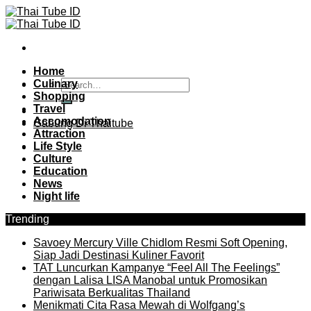
Skip
to
content
Home
Culinary
Shopping
Travel
Accomodation
Gabung Di Thaitube
Attraction
Life Style
Culture
Education
News
Night life
Trending
Savoey Mercury Ville Chidlom Resmi Soft Opening,
Siap Jadi Destinasi Kuliner Favorit
TAT Luncurkan Kampanye “Feel All The Feelings”
dengan Lalisa LISA Manobal untuk Promosikan
Pariwisata Berkualitas Thailand
Menikmati Cita Rasa Mewah di Wolfgang’s