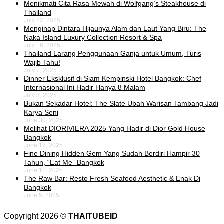
Menikmati Cita Rasa Mewah di Wolfgang’s Steakhouse di
Thailand
July 22, 2025
Menginap Dintara Hijaunya Alam dan Laut Yang Biru: The
Naka Island Luxury Collection Resort & Spa
July 16, 2025
Thailand Larang Penggunaan Ganja untuk Umum, Turis
Wajib Tahu!
July 7, 2025
Dinner Eksklusif di Siam Kempinski Hotel Bangkok: Chef
Internasional Ini Hadir Hanya 8 Malam
July 3, 2025
Bukan Sekadar Hotel: The Slate Ubah Warisan Tambang Jadi
Karya Seni
June 30, 2025
Melihat DIORIVIERA 2025 Yang Hadir di Dior Gold House
Bangkok
June 17, 2025
Fine Dining Hidden Gem Yang Sudah Berdiri Hampir 30
Tahun, “Eat Me” Bangkok
June 10, 2025
The Raw Bar: Resto Fresh Seafood Aesthetic & Enak Di
Bangkok
June 5, 2025
Copyright 2026 ©
THAITUBEID