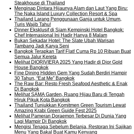
Steakhouse di Thailand
Menginap Dintara Hijaunya Alam dan Laut Yang Biru:
The Naka Island Luxury Collection Resort & Spa
Thailand Larang Penggunaan Ganja untuk Umum,
Turis Wajib Tahu!
Dinner Eksklusif di Siam Kempinski Hotel Bangkok:
Chef Internasional Ini Hadir Hanya 8 Malam
Bukan Sekadar Hotel: The Slate Ubah Warisan
Tambang Jadi Karya Seni
Bangkok Terapkan Tarif Flat! Cuma Rp 10 Ribuan Buat
Semua Jalur Kereta
Melihat DIORIVIERA 2025 Yang Hadir di Dior Gold
House Bangkok
Fine Dining Hidden Gem Yang Sudah Berdiri Hampir
30 Tahun, “Eat Me” Bangkok
The Raw Bar: Resto Fresh Seafood Aesthetic & Enak
Di Bangkok
Melihat SAMA Garden, Ruang Hijau Baru di Tengah
Hiruk Pikuk Kota Bangkok
Thailand Tunjukkan Komitmen Green Tourism Lewat
Amazing Krabi Green Guide Fest 2025
Melihat Pameran Doraemon Terbesar Di Dunia Yang
Lagi Mampir Di Bangkok
Mengisi Tenaga Sebelum Belanja, Restoran Ini Sajikan
Menu Yang Bakal Buat Kamu Kenyang