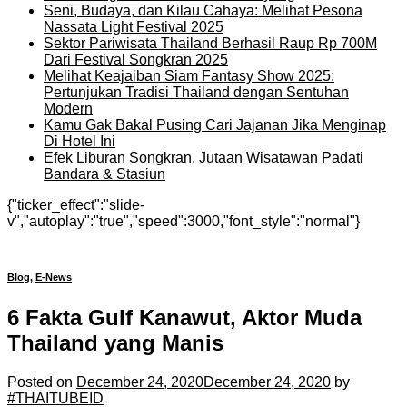
Seni, Budaya, dan Kilau Cahaya: Melihat Pesona
Nassata Light Festival 2025
Sektor Pariwisata Thailand Berhasil Raup Rp 700M
Dari Festival Songkran 2025
Melihat Keajaiban Siam Fantasy Show 2025:
Pertunjukan Tradisi Thailand dengan Sentuhan
Modern
Kamu Gak Bakal Pusing Cari Jajanan Jika Menginap
Di Hotel Ini
Efek Liburan Songkran, Jutaan Wisatawan Padati
Bandara & Stasiun
{"ticker_effect":"slide-
v","autoplay":"true","speed":3000,"font_style":"normal"}
Blog
,
E-News
6 Fakta Gulf Kanawut, Aktor Muda
Thailand yang Manis
Posted on
December 24, 2020
December 24, 2020
by
#THAITUBEID