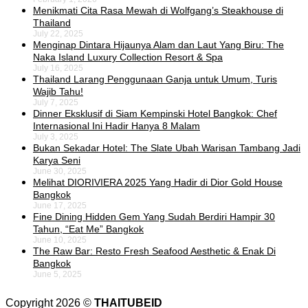
Menikmati Cita Rasa Mewah di Wolfgang’s Steakhouse di
Thailand
July 22, 2025
Menginap Dintara Hijaunya Alam dan Laut Yang Biru: The
Naka Island Luxury Collection Resort & Spa
July 16, 2025
Thailand Larang Penggunaan Ganja untuk Umum, Turis
Wajib Tahu!
July 7, 2025
Dinner Eksklusif di Siam Kempinski Hotel Bangkok: Chef
Internasional Ini Hadir Hanya 8 Malam
July 3, 2025
Bukan Sekadar Hotel: The Slate Ubah Warisan Tambang Jadi
Karya Seni
June 30, 2025
Melihat DIORIVIERA 2025 Yang Hadir di Dior Gold House
Bangkok
June 17, 2025
Fine Dining Hidden Gem Yang Sudah Berdiri Hampir 30
Tahun, “Eat Me” Bangkok
June 10, 2025
The Raw Bar: Resto Fresh Seafood Aesthetic & Enak Di
Bangkok
June 5, 2025
Copyright 2026 ©
THAITUBEID