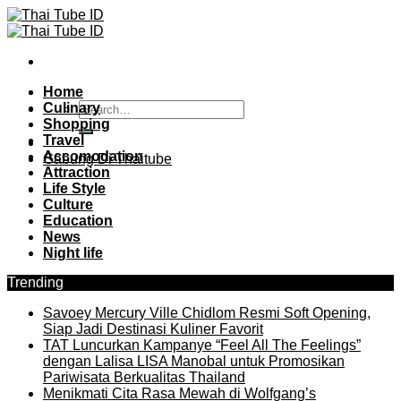
Skip
to
content
Home
Culinary
Shopping
Travel
Accomodation
Gabung Di Thaitube
Attraction
Life Style
Culture
Education
News
Night life
Trending
Savoey Mercury Ville Chidlom Resmi Soft Opening,
Siap Jadi Destinasi Kuliner Favorit
TAT Luncurkan Kampanye “Feel All The Feelings”
dengan Lalisa LISA Manobal untuk Promosikan
Pariwisata Berkualitas Thailand
Menikmati Cita Rasa Mewah di Wolfgang’s