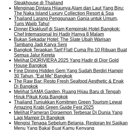
Steakhouse di Thailand
Menginap Dintara Hijaunya Alam dan Laut Yang Biru:
The Naka Island Luxury Collection Resort & Spa
Thailand Larang Penggunaan Ganja untuk Umum,
Turis Wajib Tahu!
Dinner Eksklusif di Siam Kempinski Hotel Bangkok:
Chef Internasional Ini Hadir Hanya 8 Malam
Bukan Sekadar Hotel: The Slate Ubah Warisan
Tambang Jadi Karya Seni
Bangkok Terapkan Tarif Flat! Cuma Rp 10 Ribuan Buat
Semua Jalur Kereta
Melihat DIORIVIERA 2025 Yang Hadir di Dior Gold
House Bangkok
Fine Dining Hidden Gem Yang Sudah Berdiri Hampir
30 Tahun, “Eat Me” Bangkok
The Raw Bar: Resto Fresh Seafood Aesthetic & Enak
Di Bangkok
Melihat SAMA Garden, Ruang Hijau Baru di Tengah
Hiruk Pikuk Kota Bangkok
Thailand Tunjukkan Komitmen Green Tourism Lewat
Amazing Krabi Green Guide Fest 2025
Melihat Pameran Doraemon Terbesar Di Dunia Yang
Lagi Mampir Di Bangkok
Mengisi Tenaga Sebelum Belanja, Restoran Ini Sajikan
Menu Yang Bakal Buat Kamu Kenyang