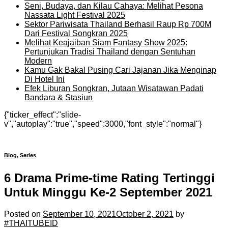
Seni, Budaya, dan Kilau Cahaya: Melihat Pesona
Nassata Light Festival 2025
Sektor Pariwisata Thailand Berhasil Raup Rp 700M
Dari Festival Songkran 2025
Melihat Keajaiban Siam Fantasy Show 2025:
Pertunjukan Tradisi Thailand dengan Sentuhan
Modern
Kamu Gak Bakal Pusing Cari Jajanan Jika Menginap
Di Hotel Ini
Efek Liburan Songkran, Jutaan Wisatawan Padati
Bandara & Stasiun
{"ticker_effect":"slide-
v","autoplay":"true","speed":3000,"font_style":"normal"}
Blog
,
Series
6 Drama Prime-time Rating Tertinggi
Untuk Minggu Ke-2 September 2021
Posted on
September 10, 2021
October 2, 2021
by
#THAITUBEID