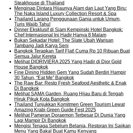
Steakhouse di Thailand
Menginap Dintara Hijaunya Alam dan Laut Yang Biru:
The Naka Island Luxury Collection Resort & Spa
Thailand Larang Penggunaan Ganja untuk Umum,
Turis Wajib Tahu!
Dinner Eksklusif di Siam Kempinski Hotel Bangkok:
Chef Internasional Ini Hadir Hanya 8 Malam
Bukan Sekadar Hotel: The Slate Ubah Warisan
Tambang Jadi Karya Seni
Bangkok Terapkan Tarif Flat! Cuma Rp 10 Ribuan Buat
Semua Jalur Kereta
Melihat DIORIVIERA 2025 Yang Hadir di Dior Gold
House Bangkok
Fine Dining Hidden Gem Yang Sudah Berdiri Hampir
30 Tahun, “Eat Me” Bangkok
The Raw Bar: Resto Fresh Seafood Aesthetic & Enak
Di Bangkok
Melihat SAMA Garden, Ruang Hijau Baru di Tengah
Hiruk Pikuk Kota Bangkok
Thailand Tunjukkan Komitmen Green Tourism Lewat
Amazing Krabi Green Guide Fest 2025
Melihat Pameran Doraemon Terbesar Di Dunia Yang
Lagi Mampir Di Bangkok
Mengisi Tenaga Sebelum Belanja, Restoran Ini Sajikan
Menu Yang Bakal Buat Kamu Kenyang