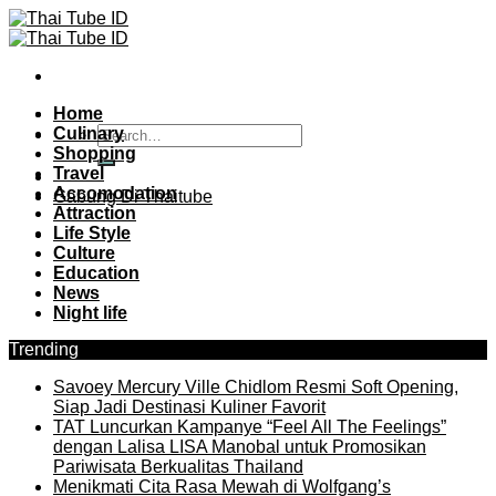
Skip
to
content
Home
Culinary
Shopping
Travel
Accomodation
Gabung Di Thaitube
Attraction
Life Style
Culture
Education
News
Night life
Trending
Savoey Mercury Ville Chidlom Resmi Soft Opening,
Siap Jadi Destinasi Kuliner Favorit
TAT Luncurkan Kampanye “Feel All The Feelings”
dengan Lalisa LISA Manobal untuk Promosikan
Pariwisata Berkualitas Thailand
Menikmati Cita Rasa Mewah di Wolfgang’s