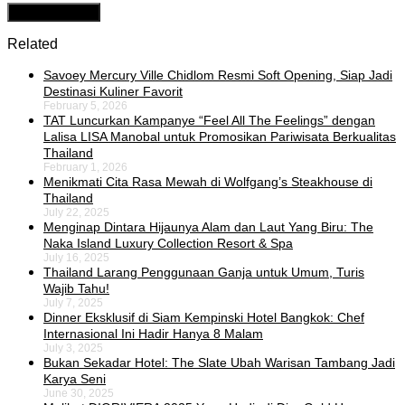
Related
Savoey Mercury Ville Chidlom Resmi Soft Opening, Siap Jadi
Destinasi Kuliner Favorit
February 5, 2026
TAT Luncurkan Kampanye “Feel All The Feelings” dengan
Lalisa LISA Manobal untuk Promosikan Pariwisata Berkualitas
Thailand
February 1, 2026
Menikmati Cita Rasa Mewah di Wolfgang’s Steakhouse di
Thailand
July 22, 2025
Menginap Dintara Hijaunya Alam dan Laut Yang Biru: The
Naka Island Luxury Collection Resort & Spa
July 16, 2025
Thailand Larang Penggunaan Ganja untuk Umum, Turis
Wajib Tahu!
July 7, 2025
Dinner Eksklusif di Siam Kempinski Hotel Bangkok: Chef
Internasional Ini Hadir Hanya 8 Malam
July 3, 2025
Bukan Sekadar Hotel: The Slate Ubah Warisan Tambang Jadi
Karya Seni
June 30, 2025