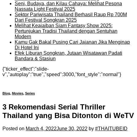
Seni, Budaya, dan Kilau Cahaya: Melihat Pesona
Nassata Light Festival 2025
Sektor Pariwisata Thailand Berhasil Raup Rp 700M
Dari Festival Songkran 2025
Melihat Keajaiban Siam Fantasy Show 2025:
Pertunjukan Tradisi Thailand dengan Sentuhan
Modern
Kamu Gak Bakal Pusing Cari Jajanan Jika Menginap
Di Hotel Ini
Efek Liburan Songkran, Jutaan Wisatawan Padati
Bandara & Stasiun
{"ticker_effect":"slide-
v","autoplay":"true","speed":3000,"font_style":"normal"}
Blog
,
Movies
,
Series
3 Rekomendasi Serial Thriller
Thailand yang Bisa Ditonton di WeTV
Posted on
March 4, 2022
June 30, 2022
by
#THAITUBEID