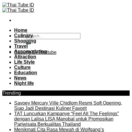
Skip
to
content
Home
Culinary
Shopping
Travel
Accomodation
Gabung Di Thaitube
Attraction
Life Style
Culture
Education
News
Night life
Trending
Savoey Mercury Ville Chidlom Resmi Soft Opening,
Siap Jadi Destinasi Kuliner Favorit
TAT Luncurkan Kampanye “Feel All The Feelings”
dengan Lalisa LISA Manobal untuk Promosikan
Pariwisata Berkualitas Thailand
Menikmati Cita Rasa Mewah di Wolfgang’s