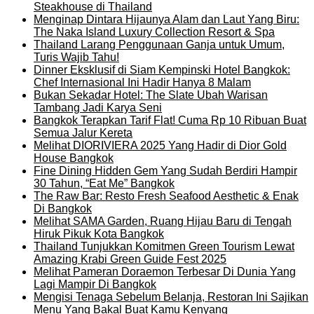
Steakhouse di Thailand
Menginap Dintara Hijaunya Alam dan Laut Yang Biru:
The Naka Island Luxury Collection Resort & Spa
Thailand Larang Penggunaan Ganja untuk Umum,
Turis Wajib Tahu!
Dinner Eksklusif di Siam Kempinski Hotel Bangkok:
Chef Internasional Ini Hadir Hanya 8 Malam
Bukan Sekadar Hotel: The Slate Ubah Warisan
Tambang Jadi Karya Seni
Bangkok Terapkan Tarif Flat! Cuma Rp 10 Ribuan Buat
Semua Jalur Kereta
Melihat DIORIVIERA 2025 Yang Hadir di Dior Gold
House Bangkok
Fine Dining Hidden Gem Yang Sudah Berdiri Hampir
30 Tahun, “Eat Me” Bangkok
The Raw Bar: Resto Fresh Seafood Aesthetic & Enak
Di Bangkok
Melihat SAMA Garden, Ruang Hijau Baru di Tengah
Hiruk Pikuk Kota Bangkok
Thailand Tunjukkan Komitmen Green Tourism Lewat
Amazing Krabi Green Guide Fest 2025
Melihat Pameran Doraemon Terbesar Di Dunia Yang
Lagi Mampir Di Bangkok
Mengisi Tenaga Sebelum Belanja, Restoran Ini Sajikan
Menu Yang Bakal Buat Kamu Kenyang