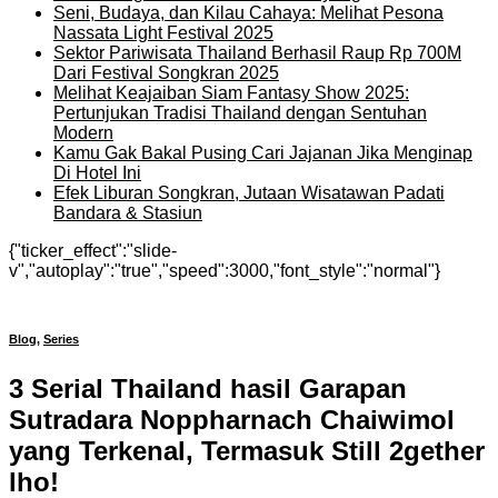
Seni, Budaya, dan Kilau Cahaya: Melihat Pesona
Nassata Light Festival 2025
Sektor Pariwisata Thailand Berhasil Raup Rp 700M
Dari Festival Songkran 2025
Melihat Keajaiban Siam Fantasy Show 2025:
Pertunjukan Tradisi Thailand dengan Sentuhan
Modern
Kamu Gak Bakal Pusing Cari Jajanan Jika Menginap
Di Hotel Ini
Efek Liburan Songkran, Jutaan Wisatawan Padati
Bandara & Stasiun
{"ticker_effect":"slide-
v","autoplay":"true","speed":3000,"font_style":"normal"}
Blog
,
Series
3 Serial Thailand hasil Garapan
Sutradara Noppharnach Chaiwimol
yang Terkenal, Termasuk Still 2gether
lho!