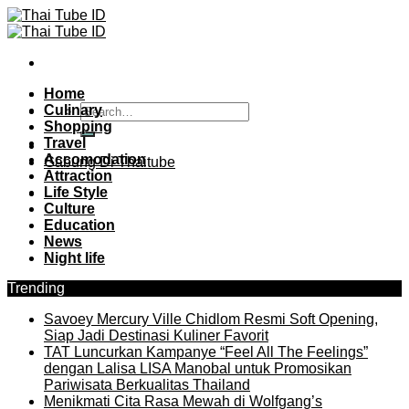
Skip
to
content
Home
Culinary
Shopping
Travel
Accomodation
Gabung Di Thaitube
Attraction
Life Style
Culture
Education
News
Night life
Trending
Savoey Mercury Ville Chidlom Resmi Soft Opening,
Siap Jadi Destinasi Kuliner Favorit
TAT Luncurkan Kampanye “Feel All The Feelings”
dengan Lalisa LISA Manobal untuk Promosikan
Pariwisata Berkualitas Thailand
Menikmati Cita Rasa Mewah di Wolfgang’s