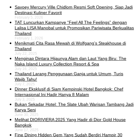
Savoey Mercury Ville Chidlom Resmi Soft Opening, Siap Jadi
Destinasi Kuliner Favorit
February 5, 2026
TAT Luncurkan Kampanye “Feel All The Feelings” dengan
Lalisa LISA Manobal untuk Promosikan Pariwisata Berkualitas
Thailand
February 1, 2026
Menikmati Cita Rasa Mewah di Wolfgang’s Steakhouse di
Thailand
July 22, 2025
Menginap Dintara Hijaunya Alam dan Laut Yang Biru: The
Naka Island Luxury Collection Resort & Spa
July 16, 2025
Thailand Larang Penggunaan Ganja untuk Umum, Turis
Wajib Tahu!
July 7, 2025
Dinner Eksklusif di Siam Kempinski Hotel Bangkok: Chef
Internasional Ini Hadir Hanya 8 Malam
July 3, 2025
Bukan Sekadar Hotel: The Slate Ubah Warisan Tambang Jadi
Karya Seni
June 30, 2025
Melihat DIORIVIERA 2025 Yang Hadir di Dior Gold House
Bangkok
June 17, 2025
Fine Dining Hidden Gem Yang Sudah Berdiri Hampir 30