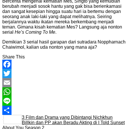
Bercerita mengenai kematian Mes, Singto yang kemudian
berubah menjadi sosok hantu yang gak bisa berienkarnasi
dan sangat kesepian hingga suatu hari ia bertemu dengan
seorang anak laki-laki yang dapat melihatnya. Seiring
berjalannya waktu ikatan mereka berkembang menjadi
teman. Gimana kisah kematian Mes? Langsung aja nonton
serial
He’s Coming To Me
.
Demikian 3 serial hasil garapan dari sutradara Noppharnach
Chaiwimol, kalian uda nonton yang mana aja?
Share This
Facebook
Twitter
Email
WhatsApp
Line
3 Film dan Drama yang Dibintangi Nichkhun
Share
Billkin dan PP akan Beradu Akting di I Told Sunset
About You Season 2