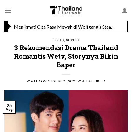
Skip
TAT Luncurkan Kampanye “Feel All The Feelings” dengan Lalisa LISA Manobal untuk Promosikan Pariwisata Berkualitas Thailand
to
content
Menikmati Cita Rasa Mewah di Wolfgang’s Steakhouse di Thailand
BLOG
,
SERIES
3 Rekomendasi Drama Thailand
Romantis Wetv, Storynya Bikin
Baper
POSTED ON
AUGUST 25, 2021
BY
#THAITUBEID
25
Aug