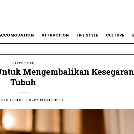
All The Feelings” dengan Lalisa LISA Manobal untuk Promosikan 
ACCOMODATION
ATTRACTION
LIFE STYLE
CULTURE
 Wolfgang’s Steakhouse di Thailand
LIFESTYLE
 Untuk Mengembalikan Kesegaran
Tubuh
ON
OCTOBER 1, 2019
BY
#THAITUBEID