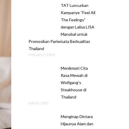
TAT Luncurkan
Kampanye “Feel All
The Feelings”
dengan Lalisa LISA
Manobal untuk
Promosikan Pariwisata Berkualitas
Thailand
February 1, 2026
Menikmati Cita
Rasa Mewah di
Wolfgang’s
Steakhouse di
Thailand
July 22, 2025
Menginap Dintara
Hijaunya Alam dan