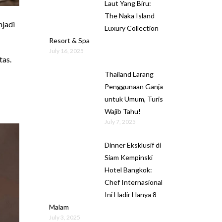
Laut Yang Biru:
The Naka Island
njadi
Luxury Collection
Resort & Spa
July 16, 2025
tas.
Thailand Larang
Penggunaan Ganja
untuk Umum, Turis
Wajib Tahu!
July 7, 2025
Dinner Eksklusif di
Siam Kempinski
Hotel Bangkok:
Chef Internasional
Ini Hadir Hanya 8
Malam
July 3, 2025