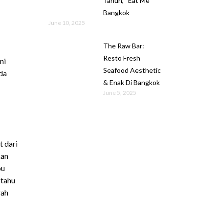
Tahun, “Eat Me”
Bangkok
June 10, 2025
The Raw Bar:
Resto Fresh
ni
Seafood Aesthetic
da
& Enak Di Bangkok
June 5, 2025
t dari
kan
pu
 tahu
rah