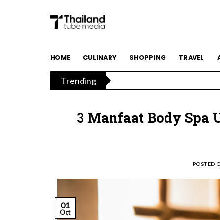
Skip
to
content
TAT Luncurkan Kampanye “Feel 
HOME
CULINARY
SHOPPING
TRAVEL
Trending
Menikmati Cita Rasa Mewah di
3 Manfaat Body Spa
POSTED 
01
Oct