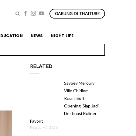
GABUNG DI THAITUBE
Pariwisata Berkualitas Thailand
EDUCATION
NEWS
NIGHT LIFE
RELATED
Savoey Mercury
Ville Chidlom
Resmi Soft
Opening, Siap Jadi
Destinasi Kuliner
Favorit
February 5, 2026