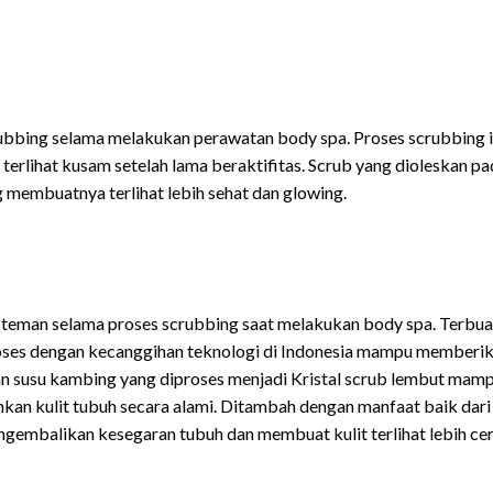
srubbing selama melakukan perawatan body spa. Proses scrubbing i
erlihat kusam setelah lama beraktifitas. Scrub yang dioleskan pa
 membuatnya terlihat lebih sehat dan glowing.
 teman selama proses scrubbing saat melakukan body spa. Terbua
proses dengan kecanggihan teknologi di Indonesia mampu memberi
an susu kambing yang diproses menjadi Kristal scrub lembut mam
hkan kulit tubuh secara alami. Ditambah dengan manfaat baik dari
mengembalikan kesegaran tubuh dan membuat kulit terlihat lebih ce