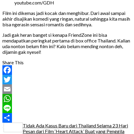
youtube.com/GDH
Film ini dikemas jadi kocak dan menghibur. Dari awal sampai
akhir disajikan komedi yang ringan, natural sehingga kita masih
bisa ngerasin sensasi romantis dan sedihnya.
Jadi gak heran banget si kenapa FriendZone ini bisa
mendapatkan peringkat pertama di box office Thailand. Kalian
uda nonton belum film ini? Kalo belum mending nonton deh,
dijamin gak nyesel!
Share This
Facebook
Twitter
Email
WhatsApp
Line
Tidak Ada Kasus Baru dari Thailand Selama 23 Hari
Share
Pesan dari Film ‘Heart Attack’ Buat yang Penggila