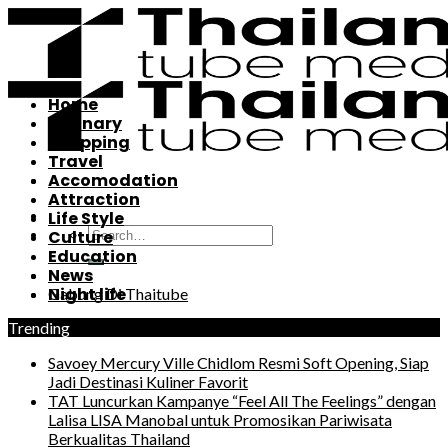
Skip
to
content
Home
Culinary
Shopping
Travel
Accomodation
Attraction
Life Style
Culture
Education
News
Night life
Gabung Di Thaitube
Trending
Savoey Mercury Ville Chidlom Resmi Soft Opening, Siap
Jadi Destinasi Kuliner Favorit
TAT Luncurkan Kampanye “Feel All The Feelings” dengan
Lalisa LISA Manobal untuk Promosikan Pariwisata
Berkualitas Thailand