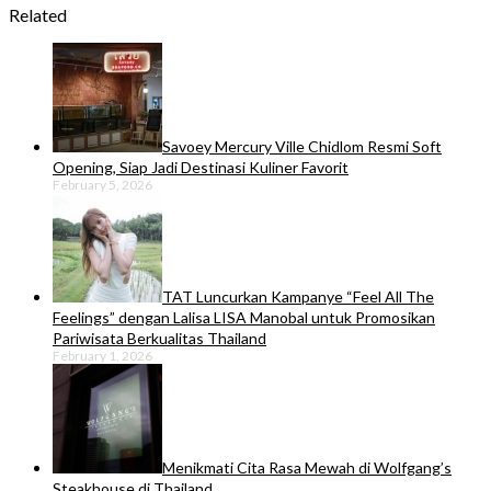
Related
Savoey Mercury Ville Chidlom Resmi Soft
Opening, Siap Jadi Destinasi Kuliner Favorit
February 5, 2026
TAT Luncurkan Kampanye “Feel All The
Feelings” dengan Lalisa LISA Manobal untuk Promosikan
Pariwisata Berkualitas Thailand
February 1, 2026
Menikmati Cita Rasa Mewah di Wolfgang’s
Steakhouse di Thailand