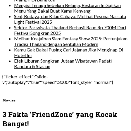
Mengisi Tenaga Sebelum Belanja, Restoran Ini Sajikan
Menu Yang Bakal Buat Kamu Kenyang
Seni, Budaya, dan Kilau Cahaya: Melihat Pesona Nassata
Light Festival 2025
Sektor Pariwisata Thailand Berhasil Raup Rp 700M Dari
Festival Songkran 2025
Melihat Keajaiban Siam Fantasy Show 2025: Pertunjukan
Tradisi Thailand dengan Sentuhan Modern
Kamu Gak Bakal Pusing Cari Jajanan Jika Menginap Di
Hotel Ini
Efek Liburan Songkran, Jutaan Wisatawan Padati
Bandara & Stasiun
{"ticker_effect":"slide-
v","autoplay":"true","speed":3000,"font_style":"normal"}
Movies
3 Fakta ‘FriendZone’ yang Kocak
Banget!