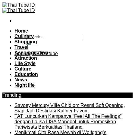
Skip
to
content
Home
Culinary
Shopping
Travel
Accomodation
Gabung Di Thaitube
Attraction
Life Style
Culture
Education
News
Night life
Trending
Savoey Mercury Ville Chidlom Resmi Soft Opening,
Siap Jadi Destinasi Kuliner Favorit
TAT Luncurkan Kampanye “Feel All The Feelings”
dengan Lalisa LISA Manobal untuk Promosikan
Pariwisata Berkualitas Thailand
Menikmati Cita Rasa Mewah di Wolfgang’s