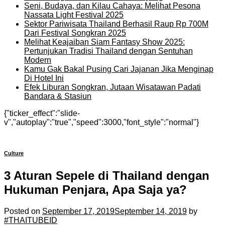
Seni, Budaya, dan Kilau Cahaya: Melihat Pesona
Nassata Light Festival 2025
Sektor Pariwisata Thailand Berhasil Raup Rp 700M
Dari Festival Songkran 2025
Melihat Keajaiban Siam Fantasy Show 2025:
Pertunjukan Tradisi Thailand dengan Sentuhan
Modern
Kamu Gak Bakal Pusing Cari Jajanan Jika Menginap
Di Hotel Ini
Efek Liburan Songkran, Jutaan Wisatawan Padati
Bandara & Stasiun
{"ticker_effect":"slide-
v","autoplay":"true","speed":3000,"font_style":"normal"}
Culture
3 Aturan Sepele di Thailand dengan
Hukuman Penjara, Apa Saja ya?
Posted on
September 17, 2019
September 14, 2019
by
#THAITUBEID