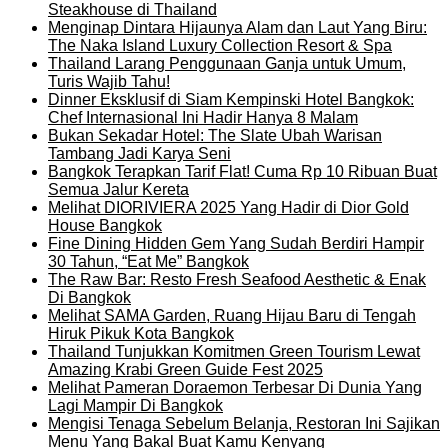
Steakhouse di Thailand
Menginap Dintara Hijaunya Alam dan Laut Yang Biru:
The Naka Island Luxury Collection Resort & Spa
Thailand Larang Penggunaan Ganja untuk Umum,
Turis Wajib Tahu!
Dinner Eksklusif di Siam Kempinski Hotel Bangkok:
Chef Internasional Ini Hadir Hanya 8 Malam
Bukan Sekadar Hotel: The Slate Ubah Warisan
Tambang Jadi Karya Seni
Bangkok Terapkan Tarif Flat! Cuma Rp 10 Ribuan Buat
Semua Jalur Kereta
Melihat DIORIVIERA 2025 Yang Hadir di Dior Gold
House Bangkok
Fine Dining Hidden Gem Yang Sudah Berdiri Hampir
30 Tahun, “Eat Me” Bangkok
The Raw Bar: Resto Fresh Seafood Aesthetic & Enak
Di Bangkok
Melihat SAMA Garden, Ruang Hijau Baru di Tengah
Hiruk Pikuk Kota Bangkok
Thailand Tunjukkan Komitmen Green Tourism Lewat
Amazing Krabi Green Guide Fest 2025
Melihat Pameran Doraemon Terbesar Di Dunia Yang
Lagi Mampir Di Bangkok
Mengisi Tenaga Sebelum Belanja, Restoran Ini Sajikan
Menu Yang Bakal Buat Kamu Kenyang