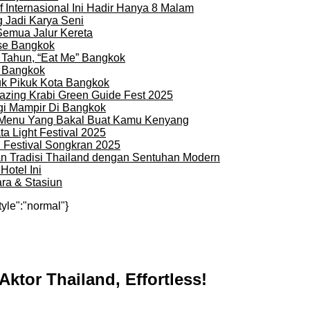
 Internasional Ini Hadir Hanya 8 Malam
 Jadi Karya Seni
Semua Jalur Kereta
use Bangkok
 Tahun, “Eat Me” Bangkok
i Bangkok
uk Pikuk Kota Bangkok
zing Krabi Green Guide Fest 2025
gi Mampir Di Bangkok
n Menu Yang Bakal Buat Kamu Kenyang
a Light Festival 2025
i Festival Songkran 2025
an Tradisi Thailand dengan Sentuhan Modern
otel Ini
ra & Stasiun
tyle":"normal"}
Aktor Thailand, Effortless!