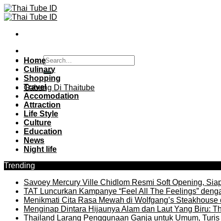
Skip
to
content
Home
Culinary
Shopping
Travel
Gabung Di Thaitube
Accomodation
Attraction
Life Style
Culture
Education
News
Night life
Trending
Savoey Mercury Ville Chidlom Resmi Soft Opening, Siap 
TAT Luncurkan Kampanye “Feel All The Feelings” denga
Menikmati Cita Rasa Mewah di Wolfgang’s Steakhouse 
Menginap Dintara Hijaunya Alam dan Laut Yang Biru: Th
Thailand Larang Penggunaan Ganja untuk Umum, Turis 