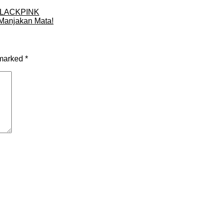
 BLACKPINK
 Manjakan Mata!
 marked
*