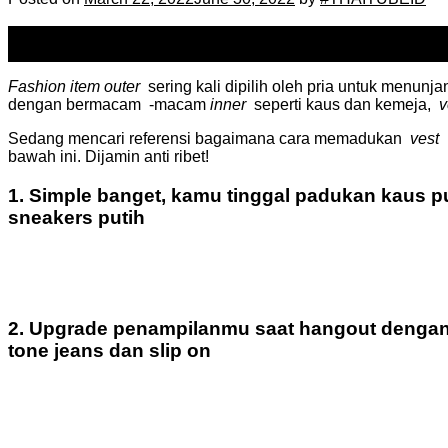
22
Mar
Fashion item outer
sering kali dipilih oleh pria untuk menunj
dengan bermacam -macam
inner
seperti kaus dan kemeja,
v
Sedang mencari referensi bagaimana cara memadukan
vest
u
bawah ini.
Dijamin anti ribet!
1. Simple banget, kamu tinggal padukan kaus p
sneakers putih
2. Upgrade penampilanmu saat hangout deng
tone jeans dan slip on