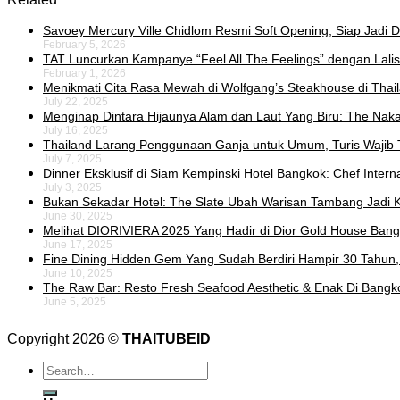
Savoey Mercury Ville Chidlom Resmi Soft Opening, Siap Jadi De
February 5, 2026
TAT Luncurkan Kampanye “Feel All The Feelings” dengan Lalis
February 1, 2026
Menikmati Cita Rasa Mewah di Wolfgang’s Steakhouse di Thai
July 22, 2025
Menginap Dintara Hijaunya Alam dan Laut Yang Biru: The Naka 
July 16, 2025
Thailand Larang Penggunaan Ganja untuk Umum, Turis Wajib 
July 7, 2025
Dinner Eksklusif di Siam Kempinski Hotel Bangkok: Chef Intern
July 3, 2025
Bukan Sekadar Hotel: The Slate Ubah Warisan Tambang Jadi K
June 30, 2025
Melihat DIORIVIERA 2025 Yang Hadir di Dior Gold House Ban
June 17, 2025
Fine Dining Hidden Gem Yang Sudah Berdiri Hampir 30 Tahun,
June 10, 2025
The Raw Bar: Resto Fresh Seafood Aesthetic & Enak Di Bangk
June 5, 2025
Copyright 2026 ©
THAITUBEID