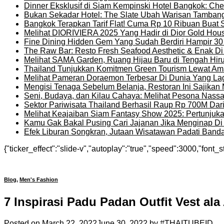
Dinner Eksklusif di Siam Kempinski Hotel Bangkok: Chef
Bukan Sekadar Hotel: The Slate Ubah Warisan Tambang
Bangkok Terapkan Tarif Flat! Cuma Rp 10 Ribuan Buat 
Melihat DIORIVIERA 2025 Yang Hadir di Dior Gold Ho
Fine Dining Hidden Gem Yang Sudah Berdiri Hampir 30
The Raw Bar: Resto Fresh Seafood Aesthetic & Enak D
Melihat SAMA Garden, Ruang Hijau Baru di Tengah Hir
Thailand Tunjukkan Komitmen Green Tourism Lewat Ama
Melihat Pameran Doraemon Terbesar Di Dunia Yang La
Mengisi Tenaga Sebelum Belanja, Restoran Ini Sajika
Seni, Budaya, dan Kilau Cahaya: Melihat Pesona Nassat
Sektor Pariwisata Thailand Berhasil Raup Rp 700M Dar
Melihat Keajaiban Siam Fantasy Show 2025: Pertunjuk
Kamu Gak Bakal Pusing Cari Jajanan Jika Menginap Di H
Efek Liburan Songkran, Jutaan Wisatawan Padati Banda
{"ticker_effect":"slide-v","autoplay":"true","speed":3000,"font_s
Blog
,
Men's Fashion
7 Inspirasi Padu Padan Outfit Vest ala 
Posted on
March 22, 2022
June 30, 2022
by
#THAITUBEID