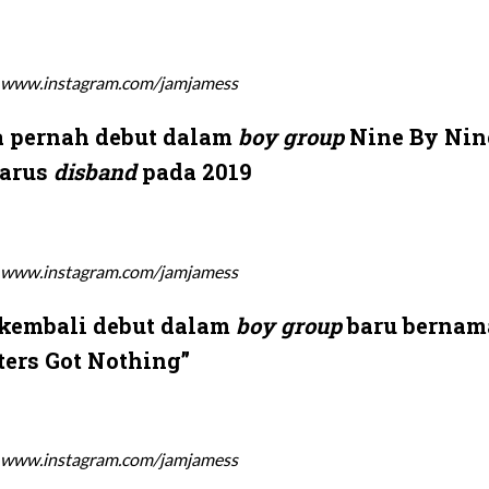
 www.instagram.com/jamjamess
ga pernah debut dalam
boy group
Nine By Nin
harus
disband
pada 2019
 www.instagram.com/jamjamess
 kembali debut dalam
boy group
baru bernam
ers Got Nothing”
 www.instagram.com/jamjamess