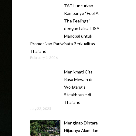
TAT Luncurkan
Kampanye “Feel All
The Feelings”
dengan Lalisa LISA
Manobal untuk
Promosikan Pariwisata Berkualitas
Thailand
February 1, 2026
Menikmati Cita
Rasa Mewah di
Wolfgang’s
Steakhouse di
Thailand
July 22, 2025
Menginap Dintara
Hijaunya Alam dan