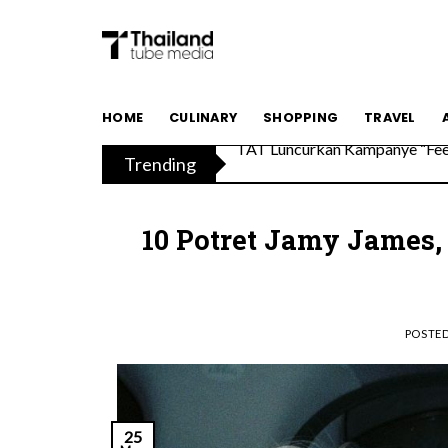
Skip
to
content
TAT Luncurkan Kampanye “Feel 
HOME
CULINARY
SHOPPING
TRAVEL
Trending
Menikmati Cita Rasa Mewah di
10 Potret Jamy James,
POSTE
25