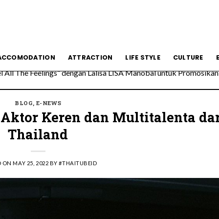
All The Feelings” dengan Lalisa LISA Manobal untuk Promosikan 
ACCOMODATION
ATTRACTION
LIFE STYLE
CULTURE
 Wolfgang’s Steakhouse di Thailand
BLOG
,
E-NEWS
 Aktor Keren dan Multitalenta dar
Thailand
D ON
MAY 25, 2022
BY
#THAITUBEID