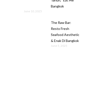
Tahun, “Eat Me”
Bangkok
June 10, 2025
The Raw Bar:
Resto Fresh
Seafood Aesthetic
& Enak Di Bangkok
June 5, 2025